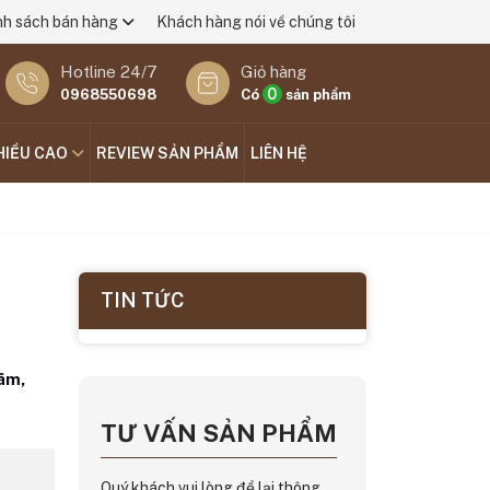
nh sách bán hàng
Khách hàng nói về chúng tôi
Hotline 24/7
Giỏ hàng
0
0968550698
Có
sản phẩm
HIỀU CAO
REVIEW SẢN PHẨM
LIÊN HỆ
TIN TỨC
lãm,
TƯ VẤN SẢN PHẨM
Quý khách vui lòng để lại thông