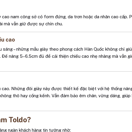
ày cao nam công sở có form đứng, da trơn hoặc da nhăn cao cấp. 
i mà vẫn giữ được sự chỉn chu.
ều cao
 nâu sáng – những mẫu giày theo phong cách Hàn Quốc không chỉ gi
i. Đế nâng 5–6.5cm đủ để cải thiện chiều cao nhẹ nhàng mà vẫn gi
 cao. Những đôi giày này được thiết kế đặc biệt với hệ thống nân
, không thô hay cồng kềnh. Vẫn đảm bảo êm chân, vững dáng, giúp
nam Toldo?
àng ngàn khách hàng tin tưởng nhờ: