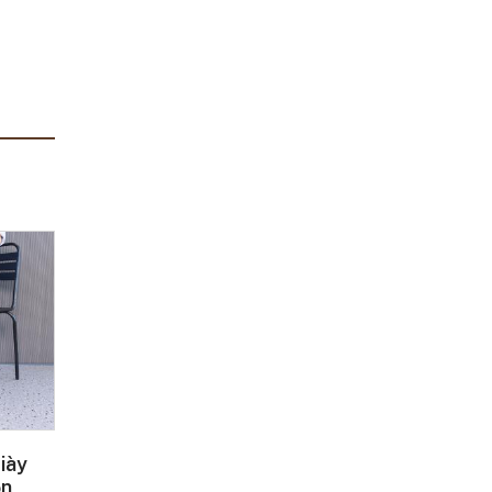
iày
ộn