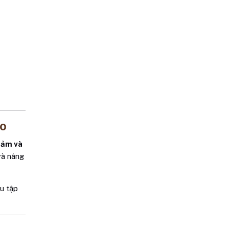
do
 cảm và
và nâng
u tập