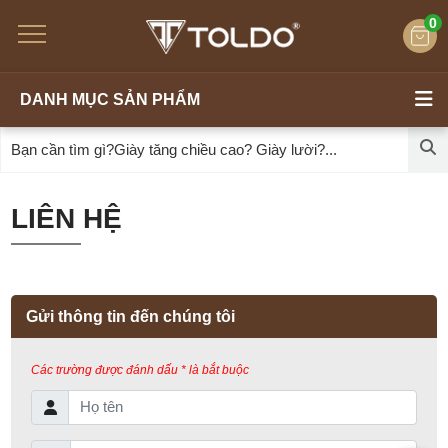
0
DANH MỤC SẢN PHẨM
LIÊN HỆ
Gửi thông tin đến chúng tôi
Các trường được đánh dấu * là bắt buộc