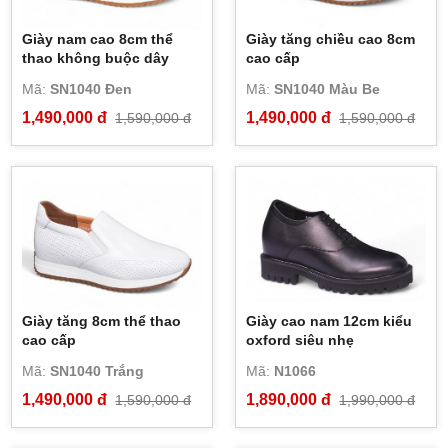
Giày nam cao 8cm thể
Giày tăng chiều cao 8cm
thao không buộc dây
cao cấp
Mã:
SN1040 Đen
Mã:
SN1040 Màu Be
1,490,000 đ
1,490,000 đ
1,590,000 đ
1,590,000 đ
Giày tăng 8cm thể thao
Giày cao nam 12cm kiểu
cao cấp
oxford siêu nhẹ
Mã:
SN1040 Trắng
Mã:
N1066
1,490,000 đ
1,890,000 đ
1,590,000 đ
1,990,000 đ