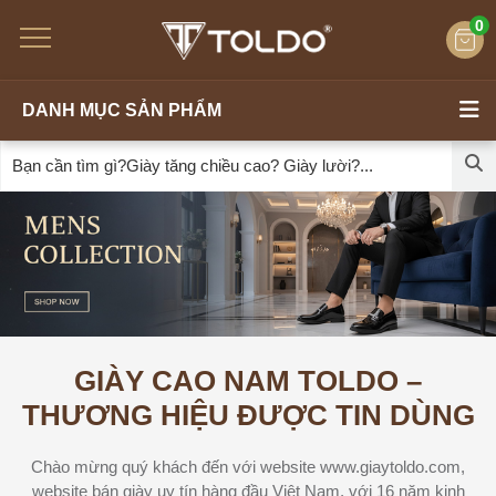
0
DANH MỤC SẢN PHẨM
GIÀY CAO NAM TOLDO –
THƯƠNG HIỆU ĐƯỢC TIN DÙNG
Chào mừng quý khách đến với website www.giaytoldo.com,
website bán giày uy tín hàng đầu Việt Nam, với 16 năm kinh