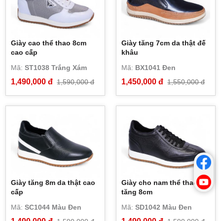
Giày cao thể thao 8cm
Giày tăng 7cm da thật đế
cao cấp
khâu
Mã:
ST1038 Trắng Xám
Mã:
BX1041 Đen
1,490,000 đ
1,450,000 đ
1,590,000 đ
1,550,000 đ
Giày tăng 8m da thật cao
Giày cho nam thể thao
cấp
tăng 8cm
Mã:
SC1044 Màu Đen
Mã:
SD1042 Màu Đen