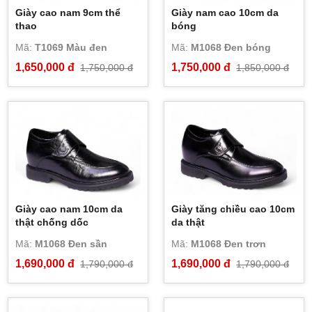
Giày cao nam 9cm thể
Giày nam cao 10cm da
thao
bóng
Mã:
T1069 Màu đen
Mã:
M1068 Đen bóng
1,650,000 đ
1,750,000 đ
1,750,000 đ
1,850,000 đ
Giày cao nam 10cm da
Giày tăng chiều cao 10cm
thật chống dốc
da thật
Mã:
M1068 Đen sần
Mã:
M1068 Đen trơn
1,690,000 đ
1,690,000 đ
1,790,000 đ
1,790,000 đ