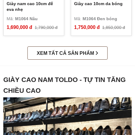
Giày nam cao 10cm đế
Giày cao 10cm da bóng
eva nhẹ
Mã:
M1064 Nâu
Mã:
M1064 Đen bóng
1,690,000 đ
1,750,000 đ
1,790,000 đ
1,850,000 đ
XEM TẤT CẢ SẢN PHẨM
GIÀY CAO NAM TOLDO - TỰ TIN TĂNG
CHIỀU CAO