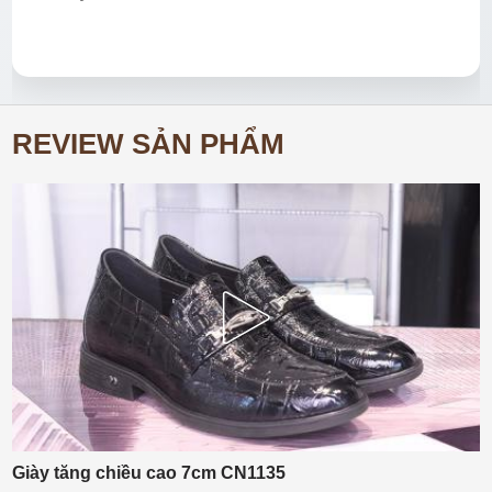
REVIEW SẢN PHẨM
Giày tăng chiều cao 7cm CN1135
L