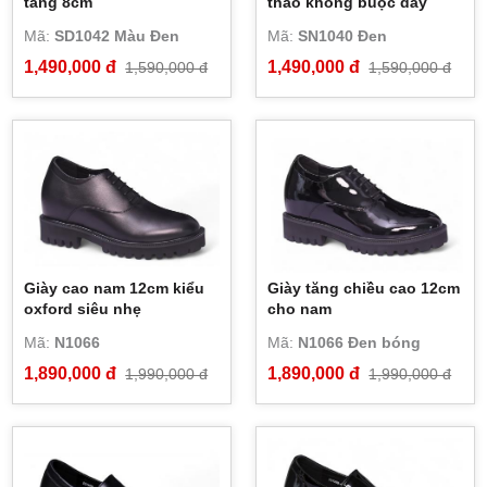
tăng 8cm
thao không buộc dây
Mã:
SD1042 Màu Đen
Mã:
SN1040 Đen
1,490,000 đ
1,490,000 đ
1,590,000 đ
1,590,000 đ
Giày cao nam 12cm kiểu
Giày tăng chiều cao 12cm
oxford siêu nhẹ
cho nam
Mã:
N1066
Mã:
N1066 Đen bóng
1,890,000 đ
1,890,000 đ
1,990,000 đ
1,990,000 đ