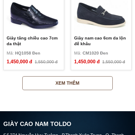
Giày tăng chiều cao 7cm
Giày nam cao 6cm da lộn
da thật
đế khâu
Mã:
HQ1058 Đen
Mã:
CM1020 Đen
1,450,000 đ
1,450,000 đ
1,550,000 đ
1,550,000 đ
XEM THÊM
GIÀY CAO NAM TOLDO