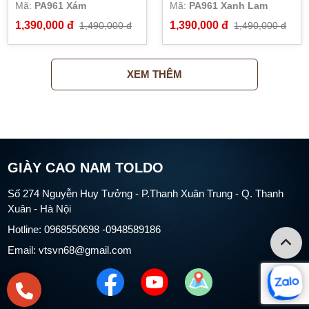
Mã:
PA961 Xám
Mã:
PA961 Xanh Lam
1,390,000 đ
1,390,000 đ
1,490,000 đ
1,490,000 đ
XEM THÊM
GIÀY CAO NAM TOLDO
Số 274 Nguyễn Huy Tưởng - P.Thanh Xuân Trung - Q. Thanh
Xuân - Hà Nội
Hotline: 0968550698 -0948589186
Email: vtsvn68@gmail.com