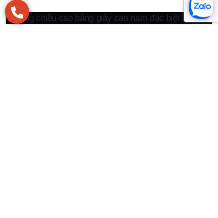
nhịp sống năng động.
Những đôi giày nam tối thiểu phải có trong tủ
giày của bạ
Giày cao nam tại Cầu Giấy giúp nam giới cải thiện chiều cao tự
nhiên, giữ phong thái lịch lãm, phù hợp môi trường công sở và
nhịp sống năng động.
Giày nam giá rẻ, chất lượng không rẻ.
Giày cao nam tại Cầu Giấy giúp nam giới cải thiện chiều cao tự
nhiên, giữ phong thái lịch lãm, phù hợp môi trường công sở và
nhịp sống năng động.