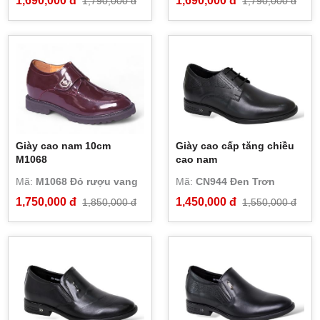
1,690,000 đ
1,690,000 đ
1,790,000 đ
1,790,000 đ
Giày cao nam 10cm
Giày cao cấp tăng chiều
M1068
cao nam
Mã:
M1068 Đỏ rượu vang
Mã:
CN944 Đen Trơn
1,750,000 đ
1,450,000 đ
1,850,000 đ
1,550,000 đ