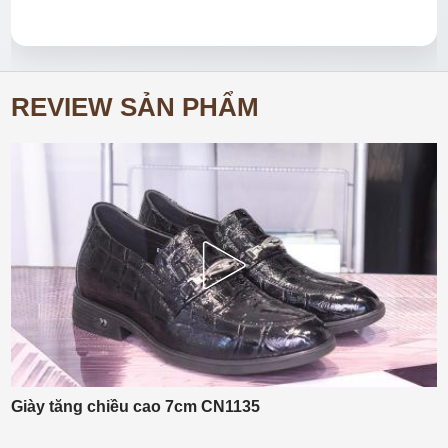
REVIEW SẢN PHẨM
Giày tăng chiều cao 7cm CN1135
L