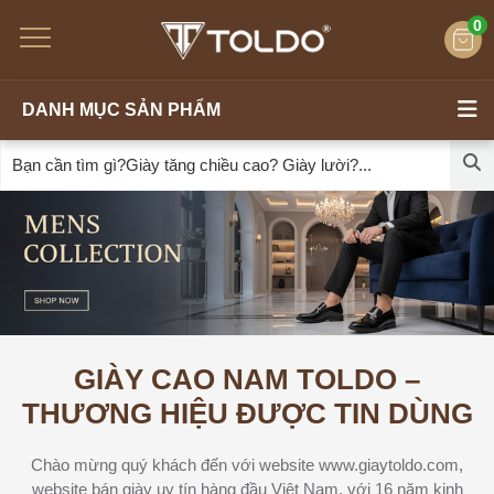
0
DANH MỤC SẢN PHẨM
GIÀY CAO NAM TOLDO –
THƯƠNG HIỆU ĐƯỢC TIN DÙNG
Chào mừng quý khách đến với website www.giaytoldo.com,
website bán giày uy tín hàng đầu Việt Nam, với 16 năm kinh