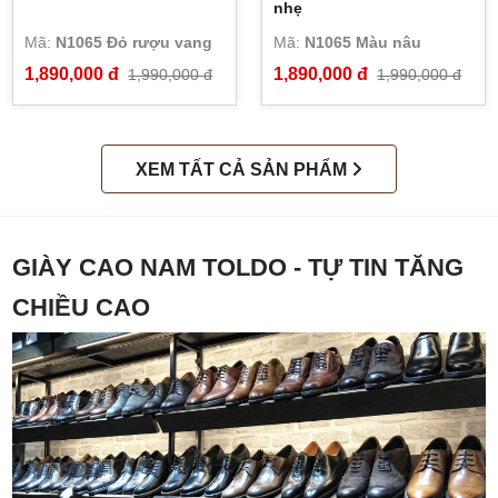
nhẹ
Mã:
N1065 Đỏ rượu vang
Mã:
N1065 Màu nâu
1,890,000 đ
1,890,000 đ
1,990,000 đ
1,990,000 đ
XEM TẤT CẢ SẢN PHẨM
GIÀY CAO NAM TOLDO - TỰ TIN TĂNG
CHIỀU CAO