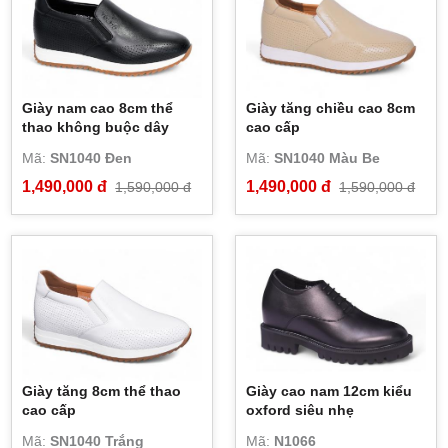
Giày nam cao 8cm thể
Giày tăng chiều cao 8cm
thao không buộc dây
cao cấp
Mã:
SN1040 Đen
Mã:
SN1040 Màu Be
1,490,000 đ
1,490,000 đ
1,590,000 đ
1,590,000 đ
Giày tăng 8cm thể thao
Giày cao nam 12cm kiểu
cao cấp
oxford siêu nhẹ
Mã:
SN1040 Trắng
Mã:
N1066