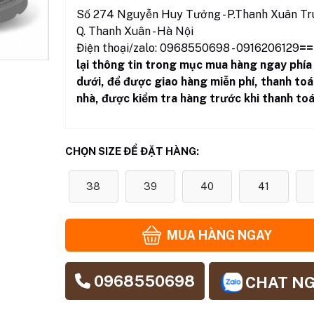
Số 274 Nguyễn Huy Tưởng - P.Thanh Xuân Tru
Q. Thanh Xuân - Hà Nội
Điện thoại/zalo: 0968550698 - 0916206129
==
lại thông tin trong mục mua hàng ngay phía
dưới
,
để được giao hàng miễn phí, thanh toá
nhà, được kiểm tra hàng trước khi thanh toá
CHỌN SIZE ĐỂ ĐẶT HÀNG:
38
39
40
41
MUA HÀNG NGAY
0968550698
CHAT N