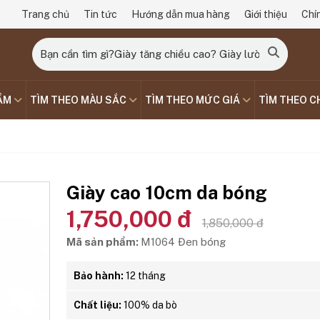
Trang chủ
Tin tức
Hướng dẫn mua hàng
Giới thiệu
Chí
ẨM
TÌM THEO MÀU SẮC
TÌM THEO MỨC GIÁ
TÌM THEO C
Giày cao 10cm da bóng
1,750,000 đ
1,850,000 đ
Mã sản phẩm:
M1064 Đen bóng
Bảo hành:
12 tháng
Chất liệu:
100% da bò