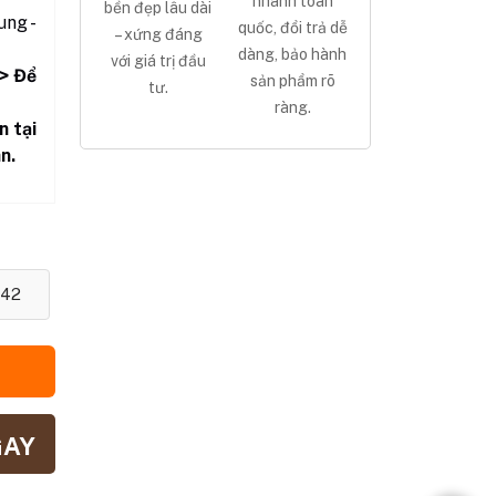
nhanh toàn
bền đẹp lâu dài
ng -
quốc, đổi trả dễ
– xứng đáng
dàng, bảo hành
với giá trị đầu
> Để
sản phẩm rõ
tư.
ràng.
n tại
n.
42
GAY