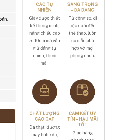
CAO TỰ
SANG TRỌNG
NHIÊN
– ĐA DẠNG
Giày được thiết
Từ công sở, đi
oán.
kế thông minh,
tiệc cưới đến
nâng chiều cao
thể thao, luôn
5–10cm mà vẫn
có mẫu phù
giữ dáng tự
hợp với mọi
nhiên, thoải
phong cách.
mái.
CHẤT LƯỢNG
CAM KẾT UY
CAO CẤP
TÍN – HẬU MÃI
TỐT
Da thật, đường
Giao hàng
may tinh xảo,