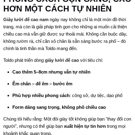
HƠN MỘT CÁCH TỰ NHIÊN
Giày lười đế cao nam
ngày nay không chỉ là một món đồ thời
trang, mà còn là giải pháp tinh gọn cho những ai muốn cải thiện
chiều cao mà vẫn giữ được sự thoải mái. Không cần buộc dây,
không rườm rà, chỉ cần xỏ chân là sẵn sàng bước ra phố – đó
chính là tinh thần mà Toldo mang đến.
Toldo phát triển dòng
giày lười đế cao
với tiêu chí:
Cao thêm 5–8cm nhưng vẫn tự nhiên
Êm chân – đế êm – bước êm
Phù hợp nhiều phong cách
: công sở, dự tiệc, dạo phố
Form dáng sang trọng, không phô chiều cao
Chúng tôi hiểu rằng: Một đôi giày tốt không giúp bạn "thay đổi con
người", nhưng có thể giúp bạn
xuất hiện tự tin hơn
trong mọi
khoảnh khắc quan trọng.