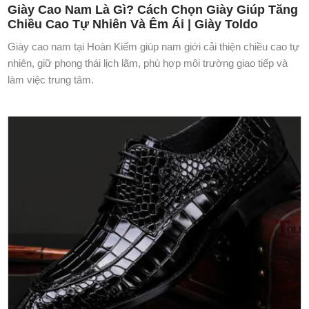
Giày Cao Nam Là Gì? Cách Chọn Giày Giúp Tăng
Chiều Cao Tự Nhiên Và Êm Ái | Giày Toldo
Giày cao nam tại Hoàn Kiếm giúp nam giới cải thiện chiều cao tự
nhiên, giữ phong thái lịch lãm, phù hợp môi trường giao tiếp và
làm việc trung tâm.