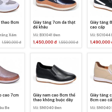
ể thao 8cm
Giày tăng 7cm da thật
Giày tăng 
đế khâu
cao cấp
rắng Xám
Mã:
BX1041 Đen
Mã:
SC1044 
1,450,000 đ
1,490,000 
1,590,000 đ
1,550,000 đ
ao cao 7cm
Giày nam cao 8cm thể
Giày tăng c
thao không buộc dây
8cm cao c
àu Be
Mã:
SN1040 Đen
Mã:
SN1040 