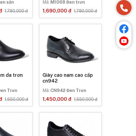
en sần
Mã:
M1068 Đen trơn
đ
1,690,000 đ
1,790,000 đ
1,790,000 đ
cm da trơn
Giày cao nam cao cấp
cn942
en Trơn
Mã:
CN942 Đen Trơn
đ
1,450,000 đ
1,550,000 đ
1,550,000 đ