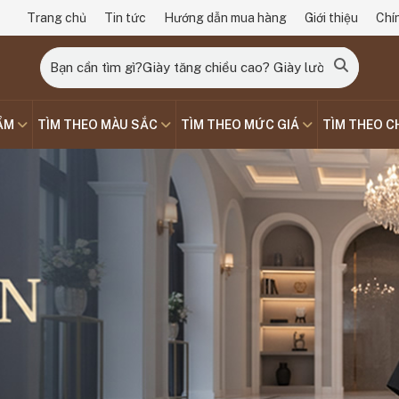
Trang chủ
Tin tức
Hướng dẫn mua hàng
Giới thiệu
Chí
ẨM
TÌM THEO MÀU SẮC
TÌM THEO MỨC GIÁ
TÌM THEO C
Loading...