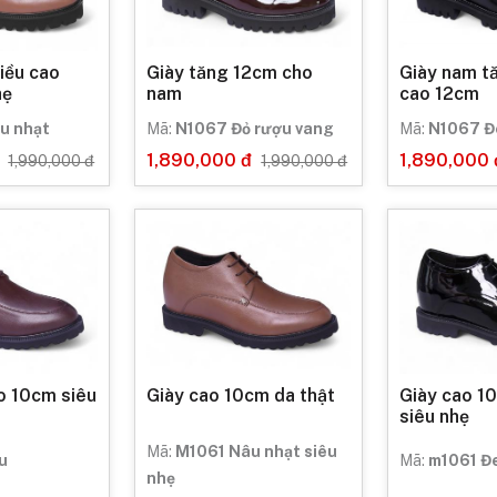
iều cao
Giày tăng 12cm cho
Giày nam t
hẹ
nam
cao 12cm
u nhạt
Mã:
N1067 Đỏ rượu vang
Mã:
N1067 Đ
1,890,000 đ
1,890,000 
1,990,000 đ
1,990,000 đ
o 10cm siêu
Giày cao 10cm da thật
Giày cao 1
siêu nhẹ
Mã:
M1061 Nâu nhạt siêu
u
Mã:
m1061 Đ
nhẹ