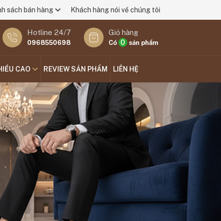
nh sách bán hàng
Khách hàng nói về chúng tôi
Hotline 24/7
Giỏ hàng
0
0968550698
Có
sản phẩm
HIỀU CAO
REVIEW SẢN PHẨM
LIÊN HỆ