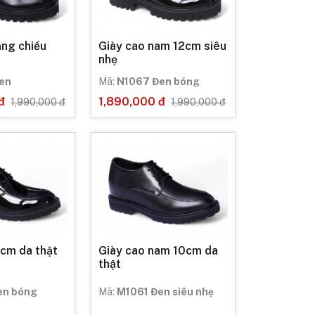
ăng chiều
Giày cao nam 12cm siêu
nhẹ
en
Mã:
N1067 Đen bóng
đ
1,890,000 đ
1,990,000 đ
1,990,000 đ
0cm da thật
Giày cao nam 10cm da
thật
en bóng
Mã:
M1061 Đen siêu nhẹ