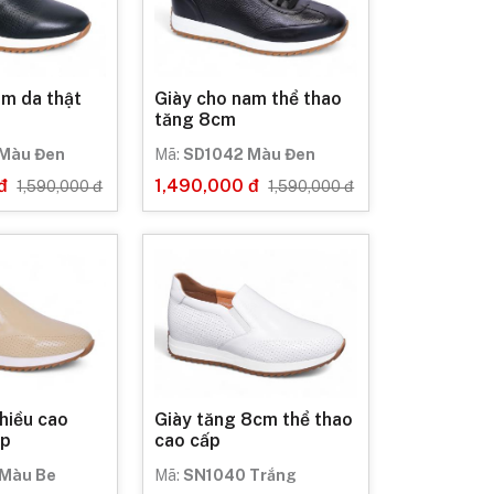
8m da thật
Giày cho nam thể thao
tăng 8cm
Màu Đen
Mã:
SD1042 Màu Đen
đ
1,490,000 đ
1,590,000 đ
1,590,000 đ
hiều cao
Giày tăng 8cm thể thao
ấp
cao cấp
Màu Be
Mã:
SN1040 Trắng