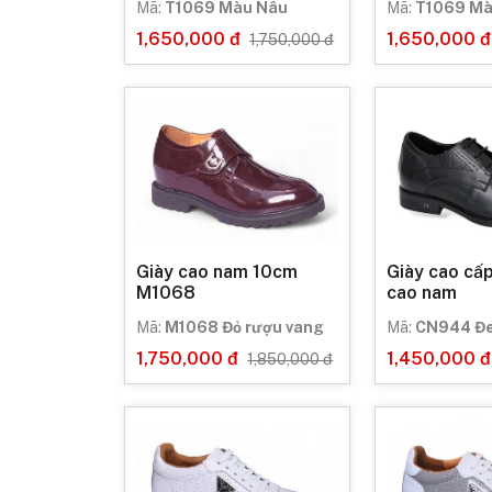
Mã:
T1069 Màu Nâu
Mã:
T1069 Mà
1,650,000 đ
1,650,000 đ
1,750,000 đ
Giày cao nam 10cm
Giày cao cấp
M1068
cao nam
Mã:
M1068 Đỏ rượu vang
Mã:
CN944 Đe
1,750,000 đ
1,450,000 đ
1,850,000 đ