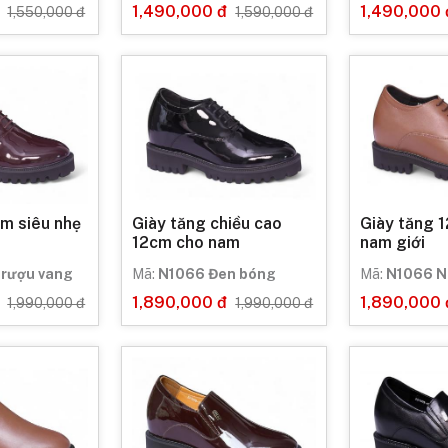
1,490,000 đ
1,490,000 
1,550,000 đ
1,590,000 đ
cm siêu nhẹ
Giày tăng chiều cao
Giày tăng 
12cm cho nam
nam giới
 rượu vang
Mã:
N1066 Đen bóng
Mã:
N1066 N
1,890,000 đ
1,890,000 
1,990,000 đ
1,990,000 đ