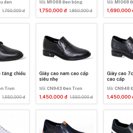
u đen
Mã:
M1068 Đen bóng
Mã:
M1068 Đ
1,750,000 đ
1,690,000 
1,750,000 đ
1,850,000 đ
 tăng chiều
Giày cao nam cao cấp
Giày cao 7
siêu nhẹ
cao cấp
n Trơn
Mã:
CN943 Đen Trơn
Mã:
CN948 Đ
1,450,000 đ
1,450,000 
1,550,000 đ
1,550,000 đ