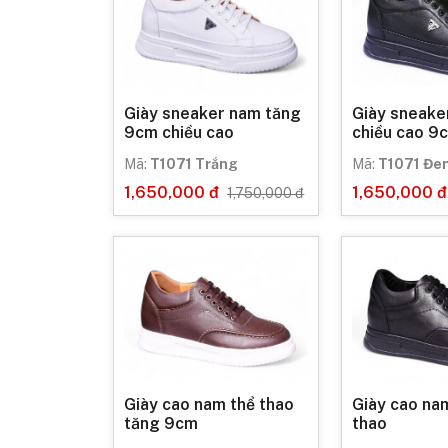
Giày sneaker nam tăng
Giày sneake
9cm chiều cao
chiều cao 9
Mã:
T1071 Trắng
Mã:
T1071 Đe
1,650,000 đ
1,650,000 đ
1,750,000 đ
Giày cao nam thể thao
Giày cao na
tăng 9cm
thao