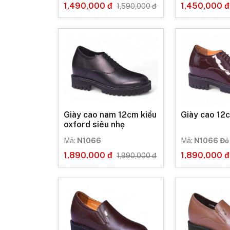
1,490,000 đ
1,450,000 đ
1,590,000 đ
Giày cao nam 12cm kiểu
Giày cao 12
oxford siêu nhẹ
Mã:
N1066
Mã:
N1066 Đỏ
1,890,000 đ
1,890,000 đ
1,990,000 đ