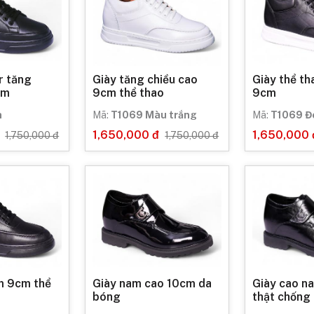
r tăng
Giày tăng chiều cao
Giày thể t
cm
9cm thể thao
9cm
n
Mã:
T1069 Màu trắng
Mã:
T1069 Đ
1,650,000 đ
1,650,000 
1,750,000 đ
1,750,000 đ
m 9cm thể
Giày nam cao 10cm da
Giày cao n
bóng
thật chống