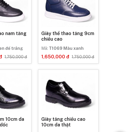
hao nam tăng
Giày thể thao tăng 9cm
chiều cao
en đế trắng
Mã:
T1069 Màu xanh
đ
1,650,000 đ
1,750,000 đ
1,750,000 đ
am 10cm da
Giày tăng chiều cao
 dốc
10cm da thật