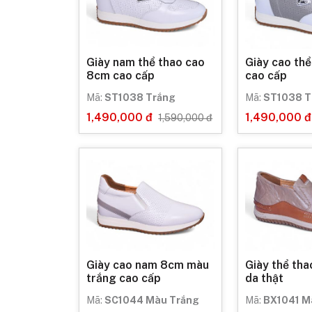
Giày nam thể thao cao
Giày cao th
8cm cao cấp
cao cấp
Mã:
ST1038 Trắng
Mã:
ST1038 T
1,490,000 đ
1,490,000 đ
1,590,000 đ
Giày cao nam 8cm màu
Giày thể th
trắng cao cấp
da thật
Mã:
SC1044 Màu Trắng
Mã:
BX1041 M