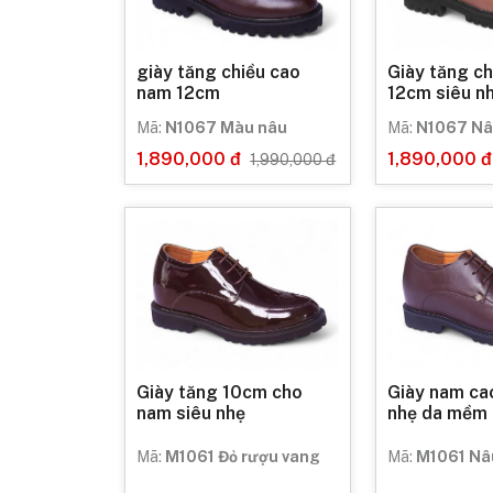
giày tăng chiều cao
Giày tăng ch
nam 12cm
12cm siêu n
Mã:
N1067 Màu nâu
Mã:
N1067 Nâ
1,890,000 đ
1,890,000 đ
1,990,000 đ
Giày tăng 10cm cho
Giày nam ca
nam siêu nhẹ
nhẹ da mềm
Mã:
M1061 Đỏ rượu vang
Mã:
M1061 Nâ