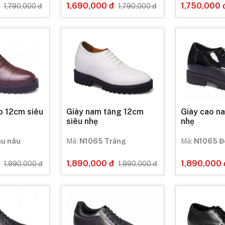
1,690,000 đ
1,750,000 
1,790,000 đ
1,790,000 đ
o 12cm siêu
Giày nam tăng 12cm
Giày cao na
siêu nhẹ
nhẹ
u nâu
Mã:
N1065 Trắng
Mã:
N1065 Đ
1,890,000 đ
1,890,000 
1,990,000 đ
1,990,000 đ