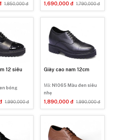
đ
1,690,000 đ
1,850,000 đ
1,790,000 đ
m 12 siêu
Giày cao nam 12cm
Mã:
N1065 Màu đen siêu
en bóng
nhẹ
đ
1,890,000 đ
1,990,000 đ
1,990,000 đ