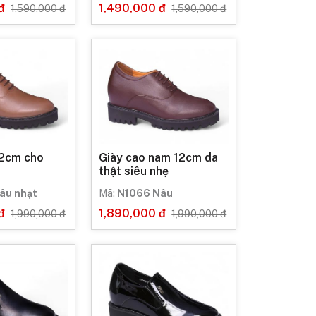
đ
1,490,000 đ
1,590,000 đ
1,590,000 đ
12cm cho
Giày cao nam 12cm da
thật siêu nhẹ
âu nhạt
Mã:
N1066 Nâu
đ
1,890,000 đ
1,990,000 đ
1,990,000 đ