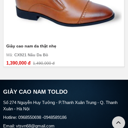
Giày cao nam da thật nhẹ
Mã:
CX921 Nâu Da Bò
1,390,000 đ
1,490,000 đ
GIÀY CAO NAM TOLDO
Số 274 Nguyễn Huy Tưởng - P.Thanh Xuân Trung - Q. Thanh
Xuân - Hà Nội
Hotline: 0968550698 -0948589186
Email: vtsvn68@gmail.com