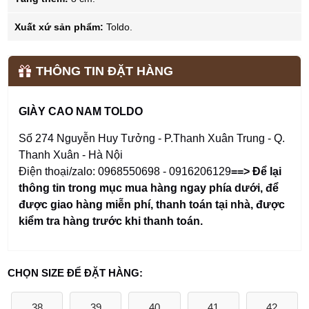
Xuất xứ sản phẩm:
Toldo.
THÔNG TIN ĐẶT HÀNG
GIÀY CAO NAM TOLDO
Số 274 Nguyễn Huy Tưởng - P.Thanh Xuân Trung - Q.
Thanh Xuân - Hà Nội
Điện thoại/zalo: 0968550698 - 0916206129
==> Để lại
thông tin trong mục mua hàng ngay phía dưới
,
để
được giao hàng miễn phí, thanh toán tại nhà, được
kiểm tra hàng trước khi thanh toán.
CHỌN SIZE ĐỂ ĐẶT HÀNG:
38
39
40
41
42