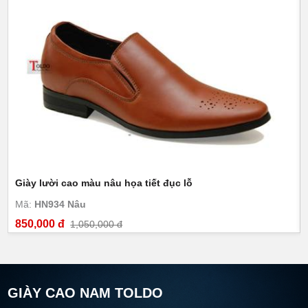
Giày lười cao màu nâu họa tiết đục lỗ
Mã:
HN934 Nâu
850,000 đ
1,050,000 đ
GIÀY CAO NAM TOLDO