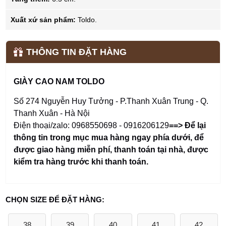
Xuất xứ sản phẩm:
Toldo.
THÔNG TIN ĐẶT HÀNG
GIÀY CAO NAM TOLDO
Số 274 Nguyễn Huy Tưởng - P.Thanh Xuân Trung - Q.
Thanh Xuân - Hà Nội
Điện thoại/zalo: 0968550698 - 0916206129
==> Để lại
thông tin trong mục mua hàng ngay phía dưới
,
để
được giao hàng miễn phí, thanh toán tại nhà, được
kiểm tra hàng trước khi thanh toán.
CHỌN SIZE ĐỂ ĐẶT HÀNG:
38
39
40
41
42