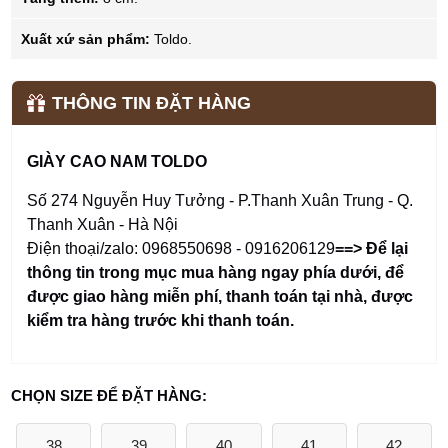
Xuất xứ sản phẩm:
Toldo.
THÔNG TIN ĐẶT HÀNG
GIÀY CAO NAM TOLDO
Số 274 Nguyễn Huy Tưởng - P.Thanh Xuân Trung - Q.
Thanh Xuân - Hà Nội
Điện thoại/zalo: 0968550698 - 0916206129
==> Để lại
thông tin trong mục mua hàng ngay phía dưới
,
để
được giao hàng miễn phí, thanh toán tại nhà, được
kiểm tra hàng trước khi thanh toán.
CHỌN SIZE ĐỂ ĐẶT HÀNG:
38
39
40
41
42