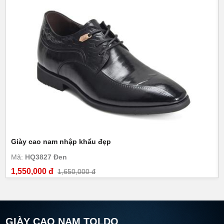
Giày cao nam nhập khẩu đẹp
Mã:
HQ3827 Đen
1,550,000 đ
1,650,000 đ
GIÀY CAO NAM TOLDO