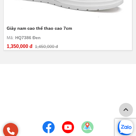
Giày nam cao thể thao cao 7cm
Mã:
HQ7386 Đen
1,350,000 đ
1,450,000 đ
GIÀY CAO NAM TOLDO
Số 274 Nguyễn Huy Tưởng - P.Thanh Xuân Trung - Q. Thanh
Xuân - Hà Nội
Hotline: 0968550698 -0948589186
Email: vtsvn68@gmail.com