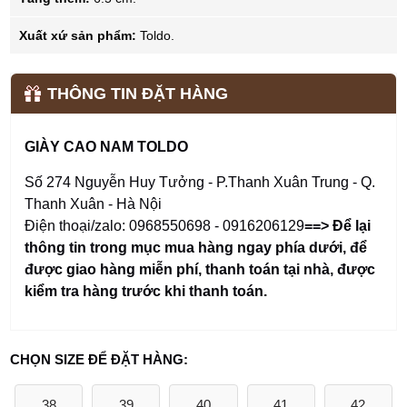
Xuất xứ sản phẩm:
Toldo.
THÔNG TIN ĐẶT HÀNG
GIÀY CAO NAM TOLDO
Số 274 Nguyễn Huy Tưởng - P.Thanh Xuân Trung - Q.
Thanh Xuân - Hà Nội
Điện thoại/zalo: 0968550698 - 0916206129
==> Để lại
thông tin trong mục mua hàng ngay phía dưới
,
để
được giao hàng miễn phí, thanh toán tại nhà, được
kiểm tra hàng trước khi thanh toán.
CHỌN SIZE ĐỂ ĐẶT HÀNG:
38
39
40
41
42