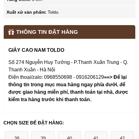
Xuất xứ sản phẩm:
Toldo.
THÔNG TIN ĐẶT HÀNG
GIÀY CAO NAM TOLDO
Số 274 Nguyễn Huy Tưởng - P.Thanh Xuân Trung - Q.
Thanh Xuân - Hà Nội
Điện thoại/zalo: 0968550698 - 0916206129
==> Để lại
thông tin trong mục mua hàng ngay phía dưới
,
để
được giao hàng miễn phí, thanh toán tại nhà, được
kiểm tra hàng trước khi thanh toán.
CHỌN SIZE ĐỂ ĐẶT HÀNG:
38
39
40
41
42