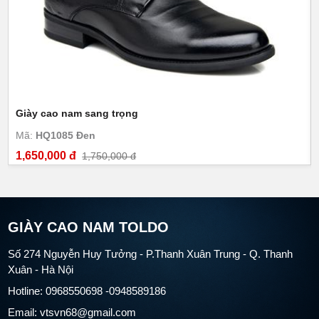
Giày cao nam sang trọng
Mã:
HQ1085 Đen
1,650,000 đ
1,750,000 đ
GIÀY CAO NAM TOLDO
Số 274 Nguyễn Huy Tưởng - P.Thanh Xuân Trung - Q. Thanh
Xuân - Hà Nội
Hotline: 0968550698 -0948589186
Email: vtsvn68@gmail.com