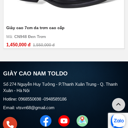
Giày cao 7cm da trơn cao cấp
Mã:
CN948 Đen Trơn
1,450,000 đ
1,550,000 đ
GIÀY CAO NAM TOLDO
Số 274 Nguyễn Huy Tưởng - P.Thanh Xuân Trung - Q. Thanh
Xuân - Hà Nội
Hotline: 0968550698 -0948589186
Email: vtsvn68@gmail.com