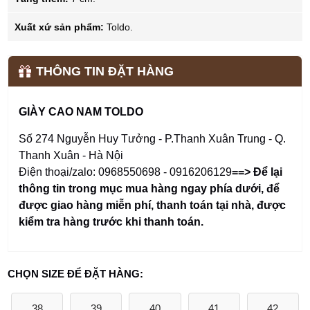
Xuất xứ sản phẩm:
Toldo.
THÔNG TIN ĐẶT HÀNG
GIÀY CAO NAM TOLDO
Số 274 Nguyễn Huy Tưởng - P.Thanh Xuân Trung - Q.
Thanh Xuân - Hà Nội
Điện thoại/zalo: 0968550698 - 0916206129
==> Để lại
thông tin trong mục mua hàng ngay phía dưới
,
để
được giao hàng miễn phí, thanh toán tại nhà, được
kiểm tra hàng trước khi thanh toán.
CHỌN SIZE ĐỂ ĐẶT HÀNG:
38
39
40
41
42