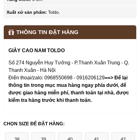
Xuất xứ sản phẩm:
Toldo.
THÔNG TIN ĐẶT HÀNG
GIÀY CAO NAM TOLDO
Số 274 Nguyễn Huy Tưởng - P.Thanh Xuân Trung - Q.
Thanh Xuân - Hà Nội
Điện thoại/zalo: 0968550698 - 0916206129
==> Để lại
thông tin trong mục mua hàng ngay phía dưới
,
để
được giao hàng miễn phí, thanh toán tại nhà, được
kiểm tra hàng trước khi thanh toán.
CHỌN SIZE ĐỂ ĐẶT HÀNG:
38
39
40
41
42