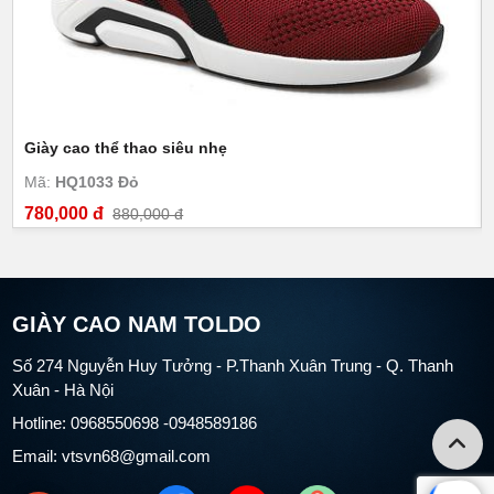
Giày cao thể thao siêu nhẹ
Mã:
HQ1033 Đỏ
780,000 đ
880,000 đ
GIÀY CAO NAM TOLDO
Số 274 Nguyễn Huy Tưởng - P.Thanh Xuân Trung - Q. Thanh
Xuân - Hà Nội
Hotline: 0968550698 -0948589186
Email: vtsvn68@gmail.com