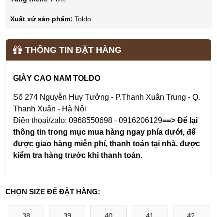
Xuất xứ sản phẩm:
Toldo.
THÔNG TIN ĐẶT HÀNG
GIÀY CAO NAM TOLDO
Số 274 Nguyễn Huy Tưởng - P.Thanh Xuân Trung - Q.
Thanh Xuân - Hà Nội
Điện thoại/zalo: 0968550698 - 0916206129
==> Để lại
thông tin trong mục mua hàng ngay phía dưới
,
để
được giao hàng miễn phí, thanh toán tại nhà, được
kiểm tra hàng trước khi thanh toán.
CHỌN SIZE ĐỂ ĐẶT HÀNG:
38
39
40
41
42