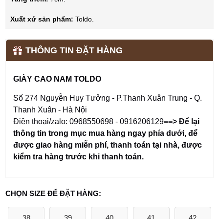
Xuất xứ sản phẩm:
Toldo.
THÔNG TIN ĐẶT HÀNG
GIÀY CAO NAM TOLDO
Số 274 Nguyễn Huy Tưởng - P.Thanh Xuân Trung - Q.
Thanh Xuân - Hà Nội
Điện thoại/zalo: 0968550698 - 0916206129
==> Để lại
thông tin trong mục mua hàng ngay phía dưới
,
để
được giao hàng miễn phí, thanh toán tại nhà, được
kiểm tra hàng trước khi thanh toán.
CHỌN SIZE ĐỂ ĐẶT HÀNG:
38
39
40
41
42