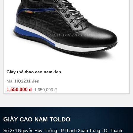
Giày thể thao cao nam đẹp
Mã:
HQ2231 đen
1,550,000 đ
1,650,000 đ
GIÀY CAO NAM TOLDO
Số 274 Nguyễn Huy Tưởng - P.Thanh Xuân Trung - Q. Thanh