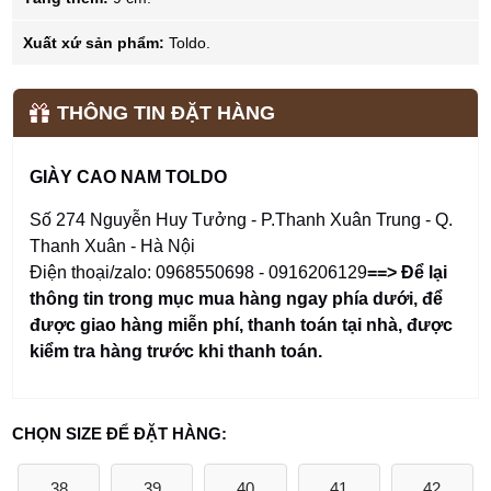
Xuất xứ sản phẩm:
Toldo.
THÔNG TIN ĐẶT HÀNG
GIÀY CAO NAM TOLDO
Số 274 Nguyễn Huy Tưởng - P.Thanh Xuân Trung - Q.
Thanh Xuân - Hà Nội
Điện thoại/zalo: 0968550698 - 0916206129
==> Để lại
thông tin trong mục mua hàng ngay phía dưới
,
để
được giao hàng miễn phí, thanh toán tại nhà, được
kiểm tra hàng trước khi thanh toán.
CHỌN SIZE ĐỂ ĐẶT HÀNG:
38
39
40
41
42