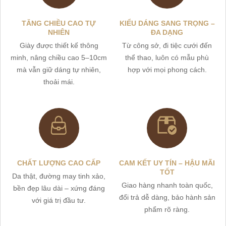
TĂNG CHIỀU CAO TỰ
KIỂU DÁNG SANG TRỌNG –
NHIÊN
ĐA DẠNG
Giày được thiết kế thông
Từ công sở, đi tiệc cưới đến
minh, nâng chiều cao 5–10cm
thể thao, luôn có mẫu phù
mà vẫn giữ dáng tự nhiên,
hợp với mọi phong cách.
thoải mái.
CHẤT LƯỢNG CAO CẤP
CAM KẾT UY TÍN – HẬU MÃI
TỐT
Da thật, đường may tinh xảo,
Giao hàng nhanh toàn quốc,
bền đẹp lâu dài – xứng đáng
đổi trả dễ dàng, bảo hành sản
với giá trị đầu tư.
phẩm rõ ràng.