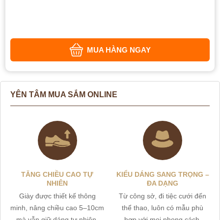
MUA HÀNG NGAY
YÊN TÂM MUA SẮM ONLINE
TĂNG CHIỀU CAO TỰ
KIỂU DÁNG SANG TRỌNG –
NHIÊN
ĐA DẠNG
Giày được thiết kế thông
Từ công sở, đi tiệc cưới đến
minh, nâng chiều cao 5–10cm
thể thao, luôn có mẫu phù
mà vẫn giữ dáng tự nhiên,
hợp với mọi phong cách.