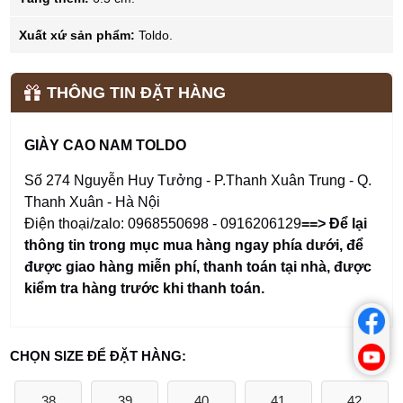
Xuất xứ sản phẩm:
Toldo.
THÔNG TIN ĐẶT HÀNG
GIÀY CAO NAM TOLDO
Số 274 Nguyễn Huy Tưởng - P.Thanh Xuân Trung - Q.
Thanh Xuân - Hà Nội
Điện thoại/zalo: 0968550698 - 0916206129
==> Để lại
thông tin trong mục mua hàng ngay phía dưới
,
để
được giao hàng miễn phí, thanh toán tại nhà, được
kiểm tra hàng trước khi thanh toán.
CHỌN SIZE ĐỂ ĐẶT HÀNG:
38
39
40
41
42