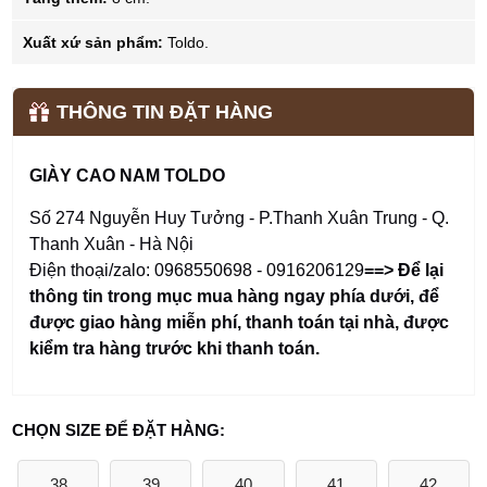
Xuất xứ sản phẩm:
Toldo.
THÔNG TIN ĐẶT HÀNG
GIÀY CAO NAM TOLDO
Số 274 Nguyễn Huy Tưởng - P.Thanh Xuân Trung - Q.
Thanh Xuân - Hà Nội
Điện thoại/zalo: 0968550698 - 0916206129
==> Để lại
thông tin trong mục mua hàng ngay phía dưới
,
để
được giao hàng miễn phí, thanh toán tại nhà, được
kiểm tra hàng trước khi thanh toán.
CHỌN SIZE ĐỂ ĐẶT HÀNG:
38
39
40
41
42