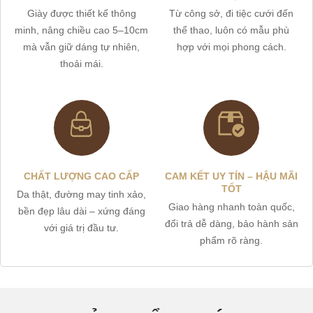
Giày được thiết kế thông
Từ công sở, đi tiệc cưới đến
minh, nâng chiều cao 5–10cm
thể thao, luôn có mẫu phù
mà vẫn giữ dáng tự nhiên,
hợp với mọi phong cách.
thoải mái.
CHẤT LƯỢNG CAO CẤP
CAM KẾT UY TÍN – HẬU MÃI
TỐT
Da thật, đường may tinh xảo,
Giao hàng nhanh toàn quốc,
bền đẹp lâu dài – xứng đáng
đổi trả dễ dàng, bảo hành sản
với giá trị đầu tư.
phẩm rõ ràng.