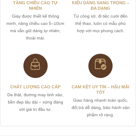
TĂNG CHIỀU CAO TỰ
KIỂU DÁNG SANG TRỌNG –
NHIÊN
ĐA DẠNG
Giày được thiết kế thông
Từ công sở, đi tiệc cưới đến
minh, nâng chiều cao 5–10cm
thể thao, luôn có mẫu phù
mà vẫn giữ dáng tự nhiên,
hợp với mọi phong cách.
thoải mái.
CHẤT LƯỢNG CAO CẤP
CAM KẾT UY TÍN – HẬU MÃI
TỐT
Da thật, đường may tinh xảo,
Giao hàng nhanh toàn quốc,
bền đẹp lâu dài – xứng đáng
đổi trả dễ dàng, bảo hành sản
với giá trị đầu tư.
phẩm rõ ràng.