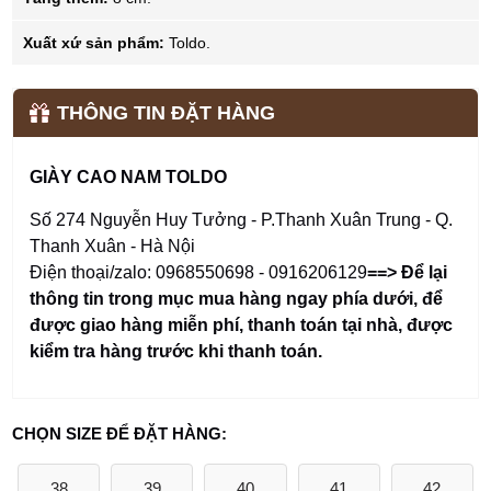
Xuất xứ sản phẩm:
Toldo.
THÔNG TIN ĐẶT HÀNG
GIÀY CAO NAM TOLDO
Số 274 Nguyễn Huy Tưởng - P.Thanh Xuân Trung - Q.
Thanh Xuân - Hà Nội
Điện thoại/zalo: 0968550698 - 0916206129
==> Để lại
thông tin trong mục mua hàng ngay phía dưới
,
để
được giao hàng miễn phí, thanh toán tại nhà, được
kiểm tra hàng trước khi thanh toán.
CHỌN SIZE ĐỂ ĐẶT HÀNG:
38
39
40
41
42