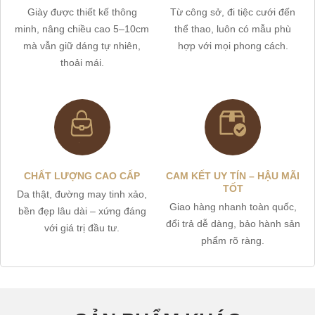
Giày được thiết kế thông
Từ công sở, đi tiệc cưới đến
minh, nâng chiều cao 5–10cm
thể thao, luôn có mẫu phù
mà vẫn giữ dáng tự nhiên,
hợp với mọi phong cách.
thoải mái.
CHẤT LƯỢNG CAO CẤP
CAM KẾT UY TÍN – HẬU MÃI
TỐT
Da thật, đường may tinh xảo,
Giao hàng nhanh toàn quốc,
bền đẹp lâu dài – xứng đáng
đổi trả dễ dàng, bảo hành sản
với giá trị đầu tư.
phẩm rõ ràng.