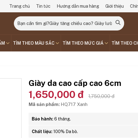
Trang chủ
Tin tức
Hướng dẫn mua hàng
Giới thiệu
Chí
ẨM
TÌM THEO MÀU SẮC
TÌM THEO MỨC GIÁ
TÌM THEO C
Giày da cao cấp cao 6cm
1,650,000 đ
1,750,000 đ
Mã sản phẩm:
HQ717 Xanh
Bảo hành:
6 tháng.
Chất liệu:
100% Da bò.