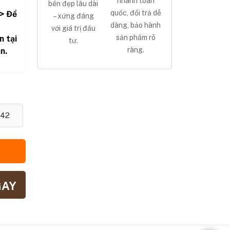
nhanh toàn
bền đẹp lâu dài
quốc, đổi trả dễ
> Để
– xứng đáng
dàng, bảo hành
với giá trị đầu
sản phẩm rõ
n tại
tư.
ràng.
n.
42
GAY