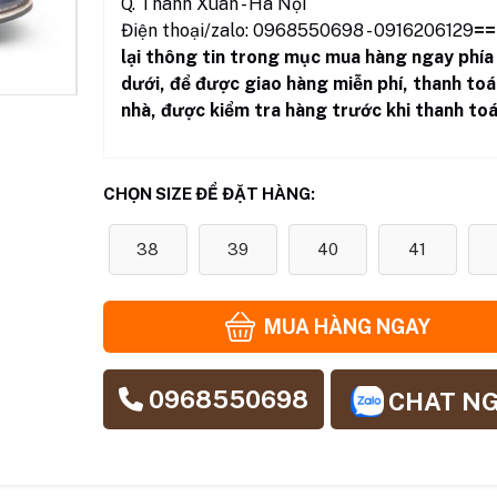
Q. Thanh Xuân - Hà Nội
Điện thoại/zalo: 0968550698 - 0916206129
==
lại thông tin trong mục mua hàng ngay phía
dưới
,
để được giao hàng miễn phí, thanh toá
nhà, được kiểm tra hàng trước khi thanh toá
CHỌN SIZE ĐỂ ĐẶT HÀNG:
38
39
40
41
MUA HÀNG NGAY
0968550698
CHAT N