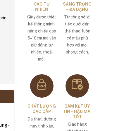
CAO TỰ
SANG TRỌNG
NHIÊN
– ĐA DẠNG
Giày được thiết
Từ công sở, đi
oán.
kế thông minh,
tiệc cưới đến
nâng chiều cao
thể thao, luôn
5–10cm mà vẫn
có mẫu phù
giữ dáng tự
hợp với mọi
nhiên, thoải
phong cách.
mái.
CHẤT LƯỢNG
CAM KẾT UY
CAO CẤP
TÍN – HẬU MÃI
TỐT
Da thật, đường
Giao hàng
ng -
may tinh xảo,