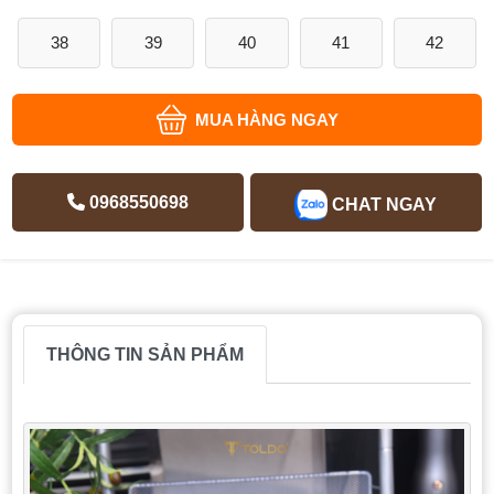
38
39
40
41
42
MUA HÀNG NGAY
0968550698
CHAT NGAY
THÔNG TIN SẢN PHẨM