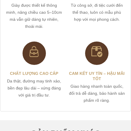
Giày được thiết kế thông
Từ công sở, đi tiệc cưới đến
minh, nâng chiều cao 5–10cm
thể thao, luôn có mẫu phù
mà vẫn giữ dáng tự nhiên,
hợp với mọi phong cách.
thoải mái.
CHẤT LƯỢNG CAO CẤP
CAM KẾT UY TÍN – HẬU MÃI
TỐT
Da thật, đường may tinh xảo,
Giao hàng nhanh toàn quốc,
bền đẹp lâu dài – xứng đáng
đổi trả dễ dàng, bảo hành sản
với giá trị đầu tư.
phẩm rõ ràng.