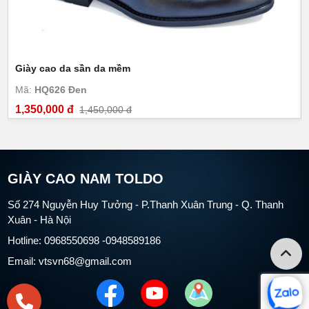
Giày cao da sần da mềm
Mã:
HQ626 Đen
1,350,000 đ
1,450,000 đ
GIÀY CAO NAM TOLDO
Số 274 Nguyễn Huy Tưởng - P.Thanh Xuân Trung - Q. Thanh
Xuân - Hà Nội
Hotline: 0968550698 -0948589186
Email: vtsvn68@gmail.com