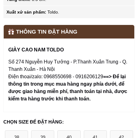
Xuất xứ sản phẩm:
Toldo.
THÔNG TIN ĐẶT HÀNG
GIÀY CAO NAM TOLDO
Số 274 Nguyễn Huy Tưởng - P.Thanh Xuân Trung - Q.
Thanh Xuân - Hà Nội
Điện thoại/zalo: 0968550698 - 0916206129
==> Để lại
thông tin trong mục mua hàng ngay phía dưới
,
để
được giao hàng miễn phí, thanh toán tại nhà, được
kiểm tra hàng trước khi thanh toán.
CHỌN SIZE ĐỂ ĐẶT HÀNG:
38
39
40
41
42