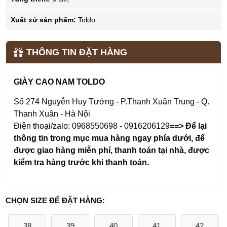
Xuất xứ sản phẩm:
Toldo.
THÔNG TIN ĐẶT HÀNG
GIÀY CAO NAM TOLDO
Số 274 Nguyễn Huy Tưởng - P.Thanh Xuân Trung - Q.
Thanh Xuân - Hà Nội
Điện thoại/zalo: 0968550698 - 0916206129
==> Để lại
thông tin trong mục mua hàng ngay phía dưới
,
để
được giao hàng miễn phí, thanh toán tại nhà, được
kiểm tra hàng trước khi thanh toán.
CHỌN SIZE ĐỂ ĐẶT HÀNG:
38
39
40
41
42