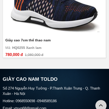
Giày cao 7cm thể thao nam
Mã:
HQ0255 Xanh lam
780,000 đ
1,080,000 đ
GIÀY CAO NAM TOLDO
Số 274 Nguyễn Huy Tưởng - P.Thanh Xuân Trung - Q. Thanh
Xuân - Hà Nội
Hotline: 0968550698 -0948589186
Email: vtsvn68@gmail.com