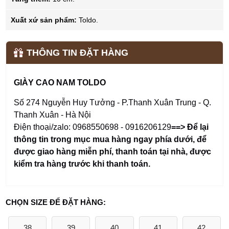
Xuất xứ sản phẩm:
Toldo.
THÔNG TIN ĐẶT HÀNG
GIÀY CAO NAM TOLDO
Số 274 Nguyễn Huy Tưởng - P.Thanh Xuân Trung - Q.
Thanh Xuân - Hà Nội
Điện thoại/zalo: 0968550698 - 0916206129
==> Để lại
thông tin trong mục mua hàng ngay phía dưới
,
để
được giao hàng miễn phí, thanh toán tại nhà, được
kiểm tra hàng trước khi thanh toán.
CHỌN SIZE ĐỂ ĐẶT HÀNG:
38
39
40
41
42