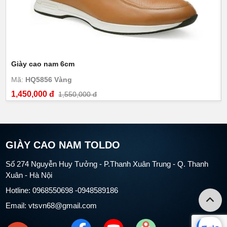
Giày cao nam 6cm
Mã:
HQ5856 Vàng
1,450,000 đ
1,550,000 đ
GIÀY CAO NAM TOLDO
Số 274 Nguyễn Huy Tưởng - P.Thanh Xuân Trung - Q. Thanh
Xuân - Hà Nội
Hotline: 0968550698 -0948589186
Email: vtsvn68@gmail.com