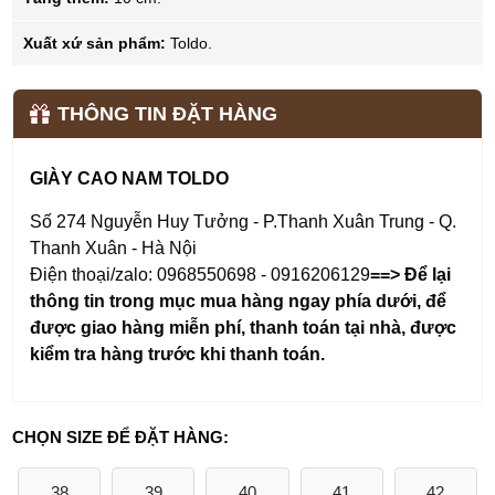
Xuất xứ sản phẩm:
Toldo.
THÔNG TIN ĐẶT HÀNG
GIÀY CAO NAM TOLDO
Số 274 Nguyễn Huy Tưởng - P.Thanh Xuân Trung - Q.
Thanh Xuân - Hà Nội
Điện thoại/zalo: 0968550698 - 0916206129
==> Để lại
thông tin trong mục mua hàng ngay phía dưới
,
để
được giao hàng miễn phí, thanh toán tại nhà, được
kiểm tra hàng trước khi thanh toán.
CHỌN SIZE ĐỂ ĐẶT HÀNG:
38
39
40
41
42