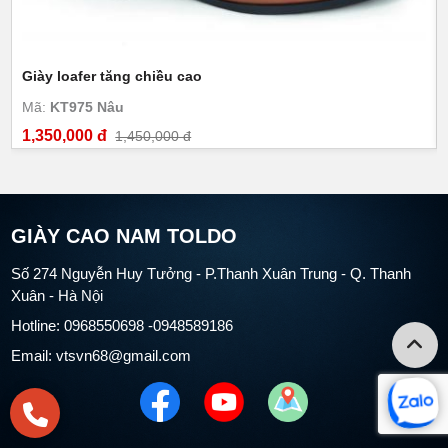
Giày loafer tăng chiều cao
Mã:
KT975 Nâu
1,350,000 đ
1,450,000 đ
GIÀY CAO NAM TOLDO
Số 274 Nguyễn Huy Tưởng - P.Thanh Xuân Trung - Q. Thanh
Xuân - Hà Nội
Hotline: 0968550698 -0948589186
Email: vtsvn68@gmail.com