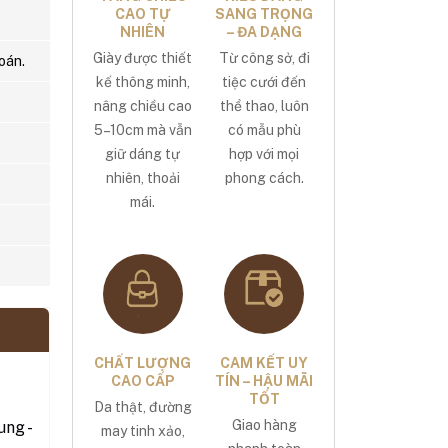
CAO TỰ
SANG TRỌNG
NHIÊN
– ĐA DẠNG
Giày được thiết
Từ công sở, đi
oán.
kế thông minh,
tiệc cưới đến
nâng chiều cao
thể thao, luôn
5–10cm mà vẫn
có mẫu phù
giữ dáng tự
hợp với mọi
nhiên, thoải
phong cách.
mái.
CHẤT LƯỢNG
CAM KẾT UY
CAO CẤP
TÍN – HẬU MÃI
TỐT
Da thật, đường
Giao hàng
ng -
may tinh xảo,