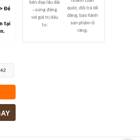
nhanh toàn
bền đẹp lâu dài
quốc, đổi trả dễ
> Để
– xứng đáng
dàng, bảo hành
với giá trị đầu
sản phẩm rõ
n tại
tư.
ràng.
n.
42
GAY