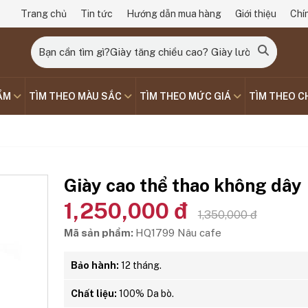
Trang chủ
Tin tức
Hướng dẫn mua hàng
Giới thiệu
Chí
ẨM
TÌM THEO MÀU SẮC
TÌM THEO MỨC GIÁ
TÌM THEO C
Giày cao thể thao không dây
1,250,000 đ
1,350,000 đ
Mã sản phẩm:
HQ1799 Nâu cafe
Bảo hành:
12 tháng.
Chất liệu:
100% Da bò.