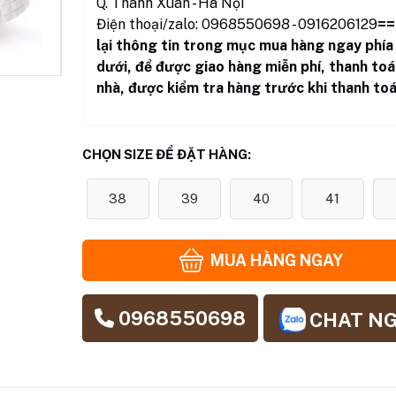
Q. Thanh Xuân - Hà Nội
Điện thoại/zalo: 0968550698 - 0916206129
==
lại thông tin trong mục mua hàng ngay phía
dưới
,
để được giao hàng miễn phí, thanh toá
nhà, được kiểm tra hàng trước khi thanh toá
CHỌN SIZE ĐỂ ĐẶT HÀNG:
38
39
40
41
MUA HÀNG NGAY
0968550698
CHAT N