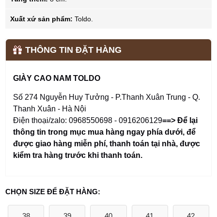
Xuất xứ sản phẩm:
Toldo.
THÔNG TIN ĐẶT HÀNG
GIÀY CAO NAM TOLDO
Số 274 Nguyễn Huy Tưởng - P.Thanh Xuân Trung - Q.
Thanh Xuân - Hà Nội
Điện thoại/zalo: 0968550698 - 0916206129
==> Để lại
thông tin trong mục mua hàng ngay phía dưới
,
để
được giao hàng miễn phí, thanh toán tại nhà, được
kiểm tra hàng trước khi thanh toán.
CHỌN SIZE ĐỂ ĐẶT HÀNG:
38
39
40
41
42