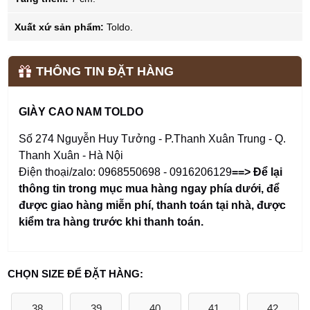
Xuất xứ sản phẩm:
Toldo.
THÔNG TIN ĐẶT HÀNG
GIÀY CAO NAM TOLDO
Số 274 Nguyễn Huy Tưởng - P.Thanh Xuân Trung - Q.
Thanh Xuân - Hà Nội
Điện thoại/zalo: 0968550698 - 0916206129
==> Để lại
thông tin trong mục mua hàng ngay phía dưới
,
để
được giao hàng miễn phí, thanh toán tại nhà, được
kiểm tra hàng trước khi thanh toán.
CHỌN SIZE ĐỂ ĐẶT HÀNG:
38
39
40
41
42