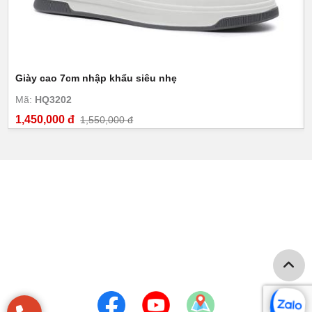
Giày cao 7cm nhập khẩu siêu nhẹ
Mã:
HQ3202
1,450,000 đ
1,550,000 đ
GIÀY CAO NAM TOLDO
Số 274 Nguyễn Huy Tưởng - P.Thanh Xuân Trung - Q. Thanh
Xuân - Hà Nội
Hotline: 0968550698 -0948589186
Email: vtsvn68@gmail.com