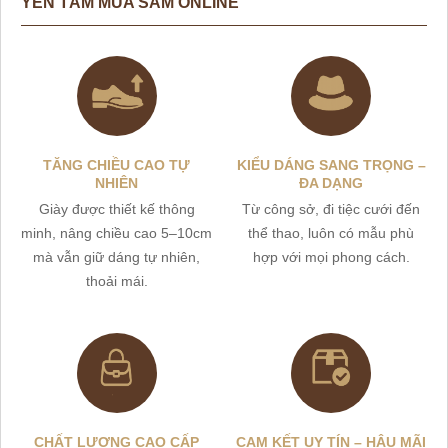
YÊN TÂM MUA SẮM ONLINE
TĂNG CHIỀU CAO TỰ
KIỂU DÁNG SANG TRỌNG –
NHIÊN
ĐA DẠNG
Giày được thiết kế thông
Từ công sở, đi tiệc cưới đến
minh, nâng chiều cao 5–10cm
thể thao, luôn có mẫu phù
mà vẫn giữ dáng tự nhiên,
hợp với mọi phong cách.
thoải mái.
CHẤT LƯỢNG CAO CẤP
CAM KẾT UY TÍN – HẬU MÃI