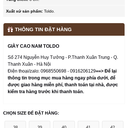
Xuất xứ sản phẩm:
Toldo.
THÔNG TIN ĐẶT HÀNG
GIÀY CAO NAM TOLDO
Số 274 Nguyễn Huy Tưởng - P.Thanh Xuân Trung - Q.
Thanh Xuân - Hà Nội
Điện thoại/zalo: 0968550698 - 0916206129
==> Để lại
thông tin trong mục mua hàng ngay phía dưới
,
để
được giao hàng miễn phí, thanh toán tại nhà, được
kiểm tra hàng trước khi thanh toán.
CHỌN SIZE ĐỂ ĐẶT HÀNG:
38
39
40
41
42