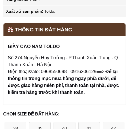
Xuất xứ sản phẩm:
Toldo.
THÔNG TIN ĐẶT HÀNG
GIÀY CAO NAM TOLDO
Số 274 Nguyễn Huy Tưởng - P.Thanh Xuân Trung - Q.
Thanh Xuân - Hà Nội
Điện thoại/zalo: 0968550698 - 0916206129
==> Để lại
thông tin trong mục mua hàng ngay phía dưới
,
để
được giao hàng miễn phí, thanh toán tại nhà, được
kiểm tra hàng trước khi thanh toán.
CHỌN SIZE ĐỂ ĐẶT HÀNG:
38
39
40
41
42