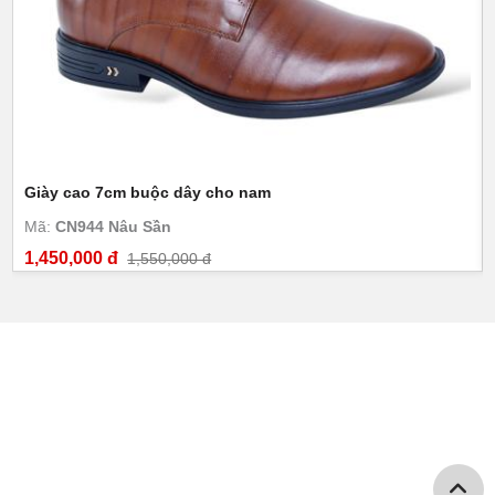
Giày cao 7cm buộc dây cho nam
Mã:
CN944 Nâu Sần
1,450,000 đ
1,550,000 đ
GIÀY CAO NAM TOLDO
Số 274 Nguyễn Huy Tưởng - P.Thanh Xuân Trung - Q. Thanh
Xuân - Hà Nội
Hotline: 0968550698 -0948589186