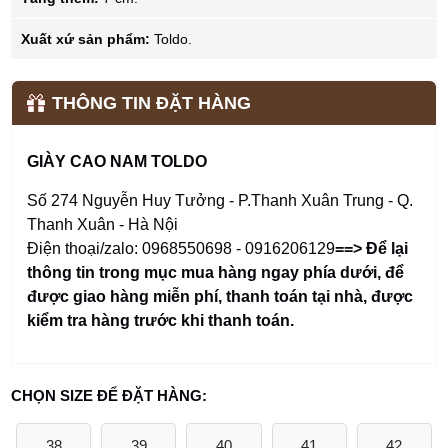
Xuất xứ sản phẩm:
Toldo.
THÔNG TIN ĐẶT HÀNG
GIÀY CAO NAM TOLDO
Số 274 Nguyễn Huy Tưởng - P.Thanh Xuân Trung - Q.
Thanh Xuân - Hà Nội
Điện thoại/zalo: 0968550698 - 0916206129
==> Để lại
thông tin trong mục mua hàng ngay phía dưới
,
để
được giao hàng miễn phí, thanh toán tại nhà, được
kiểm tra hàng trước khi thanh toán.
CHỌN SIZE ĐỂ ĐẶT HÀNG:
38
39
40
41
42