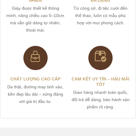
NHIÊN
ĐA DẠNG
Giày được thiết kế thông
Từ công sở, đi tiệc cưới đến
minh, nâng chiều cao 5–10cm
thể thao, luôn có mẫu phù
mà vẫn giữ dáng tự nhiên,
hợp với mọi phong cách.
thoải mái.
CHẤT LƯỢNG CAO CẤP
CAM KẾT UY TÍN – HẬU MÃI
TỐT
Da thật, đường may tinh xảo,
Giao hàng nhanh toàn quốc,
bền đẹp lâu dài – xứng đáng
đổi trả dễ dàng, bảo hành sản
với giá trị đầu tư.
phẩm rõ ràng.