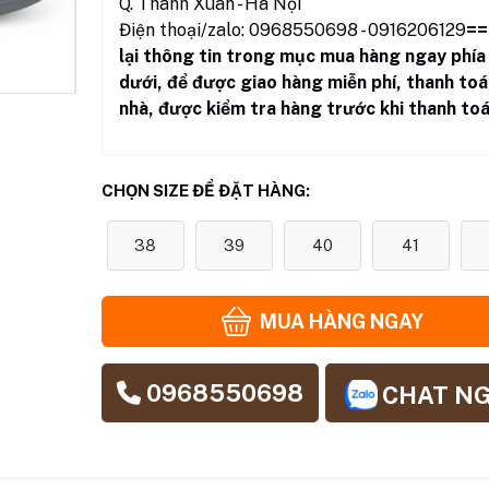
Q. Thanh Xuân - Hà Nội
Điện thoại/zalo: 0968550698 - 0916206129
==
lại thông tin trong mục mua hàng ngay phía
dưới
,
để được giao hàng miễn phí, thanh toá
nhà, được kiểm tra hàng trước khi thanh toá
CHỌN SIZE ĐỂ ĐẶT HÀNG:
38
39
40
41
MUA HÀNG NGAY
0968550698
CHAT N