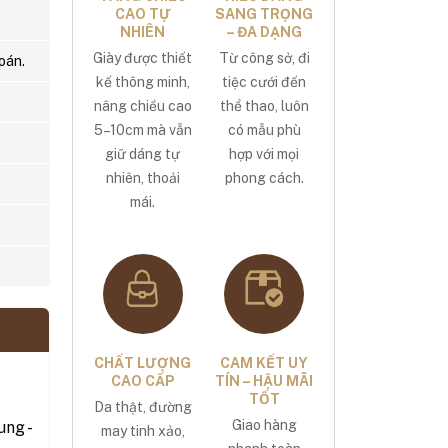
CAO TỰ
SANG TRỌNG
NHIÊN
– ĐA DẠNG
Giày được thiết
Từ công sở, đi
oán.
kế thông minh,
tiệc cưới đến
nâng chiều cao
thể thao, luôn
5–10cm mà vẫn
có mẫu phù
giữ dáng tự
hợp với mọi
nhiên, thoải
phong cách.
mái.
CHẤT LƯỢNG
CAM KẾT UY
CAO CẤP
TÍN – HẬU MÃI
TỐT
Da thật, đường
Giao hàng
ng -
may tinh xảo,