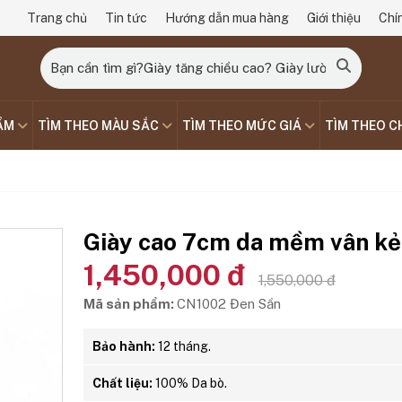
Trang chủ
Tin tức
Hướng dẫn mua hàng
Giới thiệu
Chí
ẨM
TÌM THEO MÀU SẮC
TÌM THEO MỨC GIÁ
TÌM THEO C
Giày cao 7cm da mềm vân kẻ
1,450,000 đ
1,550,000 đ
Mã sản phẩm:
CN1002 Đen Sần
Bảo hành:
12 tháng.
Chất liệu:
100% Da bò.