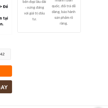
nhanh toàn
bền đẹp lâu dài
quốc, đổi trả dễ
> Để
– xứng đáng
dàng, bảo hành
với giá trị đầu
sản phẩm rõ
n tại
tư.
ràng.
n.
42
GAY