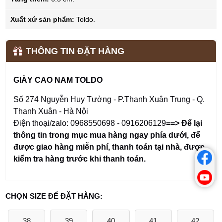
Xuất xứ sản phẩm:
Toldo.
THÔNG TIN ĐẶT HÀNG
GIÀY CAO NAM TOLDO
Số 274 Nguyễn Huy Tưởng - P.Thanh Xuân Trung - Q.
Thanh Xuân - Hà Nội
Điện thoại/zalo: 0968550698 - 0916206129
==> Để lại
thông tin trong mục mua hàng ngay phía dưới
,
để
được giao hàng miễn phí, thanh toán tại nhà, được
kiểm tra hàng trước khi thanh toán.
CHỌN SIZE ĐỂ ĐẶT HÀNG:
38
39
40
41
42