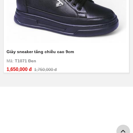
Giày sneaker tăng chiều cao 9cm
Mã:
T1071 Đen
1,650,000 đ
1,750,000 đ
GIÀY CAO NAM TOLDO
Số 274 Nguyễn Huy Tưởng - P.Thanh Xuân Trung - Q. Thanh
Xuân - Hà Nội
Hotline: 0968550698 -0948589186