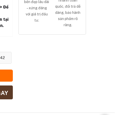
nhanh toàn
bền đẹp lâu dài
quốc, đổi trả dễ
> Để
– xứng đáng
dàng, bảo hành
với giá trị đầu
sản phẩm rõ
n tại
tư.
ràng.
n.
42
GAY