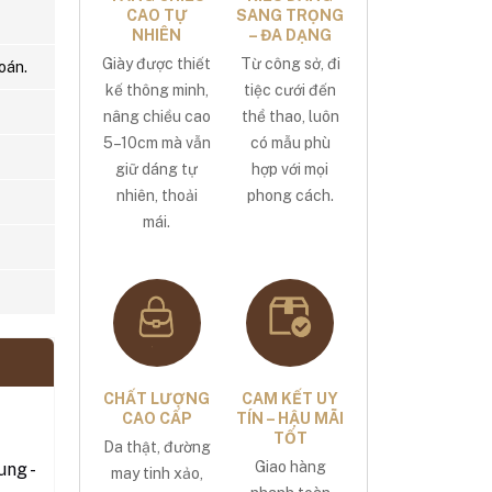
CAO TỰ
SANG TRỌNG
NHIÊN
– ĐA DẠNG
Giày được thiết
Từ công sở, đi
oán.
kế thông minh,
tiệc cưới đến
nâng chiều cao
thể thao, luôn
5–10cm mà vẫn
có mẫu phù
giữ dáng tự
hợp với mọi
nhiên, thoải
phong cách.
mái.
CHẤT LƯỢNG
CAM KẾT UY
CAO CẤP
TÍN – HẬU MÃI
TỐT
Da thật, đường
Giao hàng
ng -
may tinh xảo,