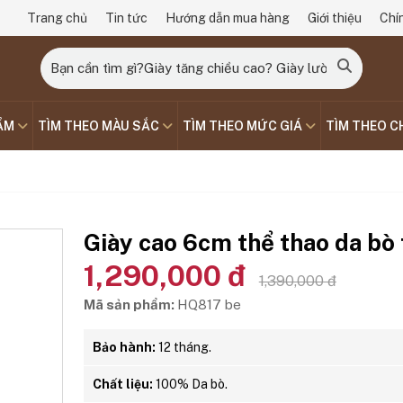
Trang chủ
Tin tức
Hướng dẫn mua hàng
Giới thiệu
Chí
ẨM
TÌM THEO MÀU SẮC
TÌM THEO MỨC GIÁ
TÌM THEO C
Giày cao 6cm thể thao da bò 
1,290,000 đ
1,390,000 đ
Mã sản phẩm:
HQ817 be
Bảo hành:
12 tháng.
Chất liệu:
100% Da bò.