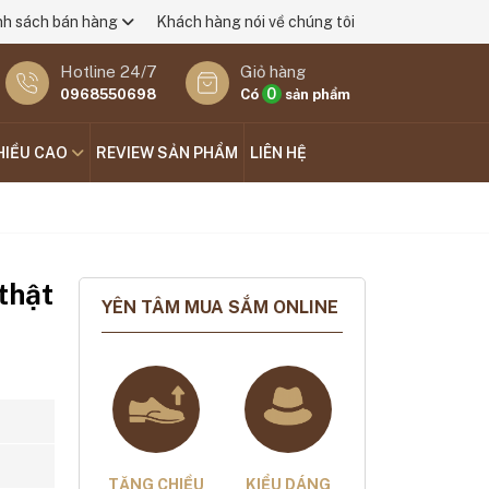
nh sách bán hàng
Khách hàng nói về chúng tôi
Hotline 24/7
Giỏ hàng
0
0968550698
Có
sản phẩm
HIỀU CAO
REVIEW SẢN PHẨM
LIÊN HỆ
thật
YÊN TÂM MUA SẮM ONLINE
TĂNG CHIỀU
KIỂU DÁNG