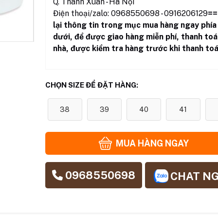
Q. Thanh Xuân - Hà Nội
Điện thoại/zalo: 0968550698 - 0916206129
==
lại thông tin trong mục mua hàng ngay phía
dưới
,
để được giao hàng miễn phí, thanh toá
nhà, được kiểm tra hàng trước khi thanh toá
CHỌN SIZE ĐỂ ĐẶT HÀNG:
38
39
40
41
MUA HÀNG NGAY
0968550698
CHAT N