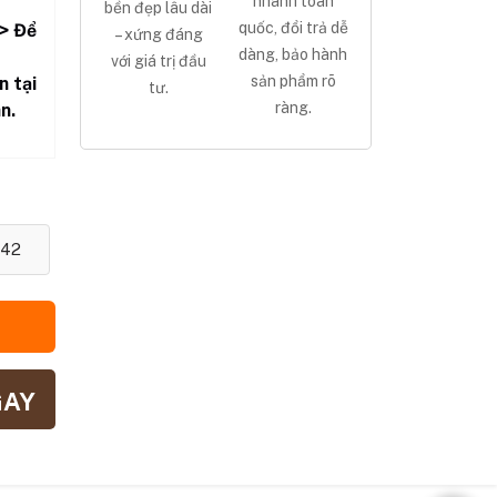
nhanh toàn
bền đẹp lâu dài
quốc, đổi trả dễ
> Để
– xứng đáng
dàng, bảo hành
với giá trị đầu
sản phẩm rõ
n tại
tư.
ràng.
n.
42
GAY