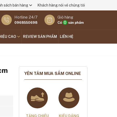
nh sách bán hàng
Khách hàng nói về chúng tôi
Hotline 24/7
Giỏ hàng
0
0968550698
Có
sản phẩm
HIỀU CAO
REVIEW SẢN PHẨM
LIÊN HỆ
6cm
YÊN TÂM MUA SẮM ONLINE
TĂNG CHIỀU
KIỂU DÁNG