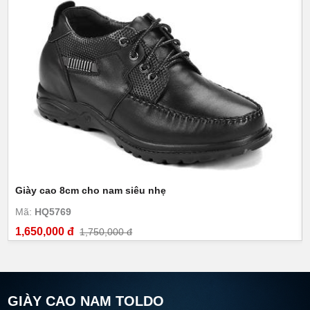
Giày cao 8cm cho nam siêu nhẹ
Mã:
HQ5769
1,650,000 đ
1,750,000 đ
GIÀY CAO NAM TOLDO