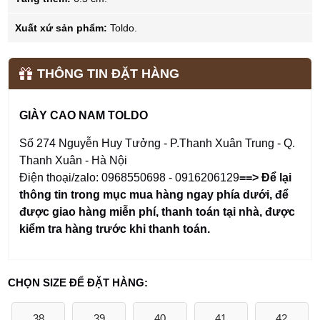
Xuất xứ sản phẩm:
Toldo.
THÔNG TIN ĐẶT HÀNG
GIÀY CAO NAM TOLDO
Số 274 Nguyễn Huy Tưởng - P.Thanh Xuân Trung - Q.
Thanh Xuân - Hà Nội
Điện thoại/zalo: 0968550698 - 0916206129
==> Để lại
thông tin trong mục mua hàng ngay phía dưới
,
để
được giao hàng miễn phí, thanh toán tại nhà, được
kiểm tra hàng trước khi thanh toán.
CHỌN SIZE ĐỂ ĐẶT HÀNG:
38
39
40
41
42