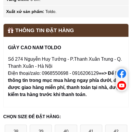
Xuất xứ sản phẩm:
Toldo.
THÔNG TIN ĐẶT HÀNG
GIÀY CAO NAM TOLDO
Số 274 Nguyễn Huy Tưởng - P.Thanh Xuân Trung - Q.
Thanh Xuân - Hà Nội
Điện thoại/zalo: 0968550698 - 0916206129
==> Để lại
thông tin trong mục mua hàng ngay phía dưới
,
để
được giao hàng miễn phí, thanh toán tại nhà, được
kiểm tra hàng trước khi thanh toán.
CHỌN SIZE ĐỂ ĐẶT HÀNG:
38
39
40
41
42