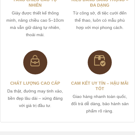
NHIÊN
ĐA DẠNG
Giày được thiết kế thông
Từ công sở, đi tiệc cưới đến
minh, nâng chiều cao 5–10cm
thể thao, luôn có mẫu phù
mà vẫn giữ dáng tự nhiên,
hợp với mọi phong cách.
thoải mái.
CHẤT LƯỢNG CAO CẤP
CAM KẾT UY TÍN – HẬU MÃI
TỐT
Da thật, đường may tinh xảo,
Giao hàng nhanh toàn quốc,
bền đẹp lâu dài – xứng đáng
đổi trả dễ dàng, bảo hành sản
với giá trị đầu tư.
phẩm rõ ràng.