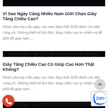
Thương hiệu giày cao nam được tin dùng nhất
năm 2026 – Lựa chọn của nam giới hiện đại
Khám phá top mẫu giày cao nam đẹp nhất 2026 dành cho dân
công sở. Những thiết kế lịch lãm, tăng chiều cao tự nhiên và dễ
phối đồ giúp nam ...
GIÀY CAO NAM TOLDO
Số 274 Nguyễn Huy Tưởng - P.Thanh Xuân Trung - Q. Thanh
Xuân - Hà Nội
Hotline: 0968550698 -0948589186
Email: vtsvn68@gmail.com