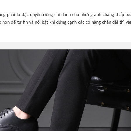
ng phải là đặc quyền riêng
chỉ dành cho những anh chàng thấp bé
ao
hơn
để tự tin
và nổi bật
khi đứng cạnh các cô nàng
chân dài thì vẫ