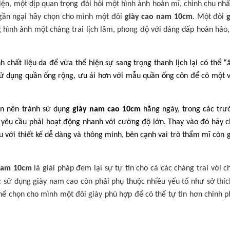
ện, một dịp quan trọng đòi hỏi một hình ảnh hoàn mĩ, chỉnh chu nhấ
ngần ngại hãy chọn cho mình một đôi
giày cao nam 10cm
. Một đôi
 hình ảnh một chàng trai lịch lãm, phong độ với dáng dấp hoàn hảo,
chất liệu da để vừa thể hiện sự sang trọng thanh lịch lại có thể “
 sử dụng quần ống rộng, ưu ái hơn với mẫu quần ống côn để có một 
vẫn nên tránh sử dụng
giày nam cao 10cm
hằng ngày, trong các trư
n yêu cầu phải hoạt động nhanh với cường độ lớn. Thay vào đó hãy 
u với thiết kế dễ dàng và thông minh, bên cạnh vai trò thẩm mĩ còn 
nam 10cm
là giải pháp đem lại sự tự tin cho cả các chàng trai với c
 sử dụng giày nam cao còn phải phụ thuộc nhiều yếu tố như sở thíc
hể chọn cho mình một đôi giày phù hợp để có thể tự tin hơn chinh 