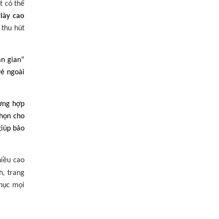
t có thể
giày cao
 thu hút
ăn gian”
vẻ ngoài
ờng hợp
chọn cho
giúp bảo
hiều cao
h, trang
phục mọi