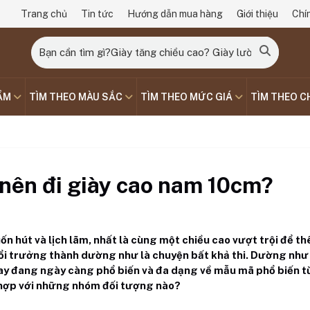
Trang chủ
Tin tức
Hướng dẫn mua hàng
Giới thiệu
Chí
ẨM
TÌM THEO MÀU SẮC
TÌM THEO MỨC GIÁ
TÌM THEO C
nên đi giày cao nam 10cm?
n hút và lịch lãm, nhất là cùng một chiều cao vượt trội để t
tuổi trưởng thành dường như là chuyện bất khả thi. Dường như
nay đang ngày càng phổ biến và đa dạng về mẫu mã phổ biến t
hợp với những nhóm đối tượng nào?