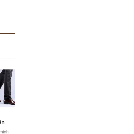
ên
mình