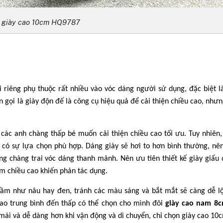
giày cao 10cm HQ9787
i riêng phụ thuộc rất nhiều vào vóc dáng người sử dụng, đặc biệt 
 gọi là giày độn đế là công cụ hiệu quả để cải thiện chiều cao, như
các anh chàng thấp bé muốn cải thiện chiều cao tối ưu. Tuy nhiên,
 có sự lựa chọn phù hợp. Dáng giày sẽ hơi to hơn bình thường, nê
g chàng trai vóc dáng thanh mảnh. Nên ưu tiên thiết kế giày giấu
ểm chiều cao khiến phản tác dụng.
rầm như nâu hay đen, tránh các màu sáng và bắt mắt sẽ càng dễ l
ao trung bình đến thấp có thể chọn cho mình đôi
giày cao nam 8
i và dễ dàng hơn khi vận động và di chuyển, chỉ chọn giày cao 10