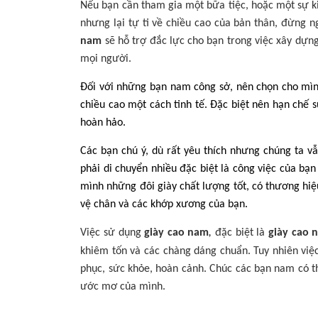
Nếu bạn cần tham gia một bữa tiệc, hoặc một sự ki
nhưng lại tự ti về chiều cao của bản thân, đừng 
nam
sẽ hỗ trợ đắc lực cho bạn trong việc xây dựng
mọi người.
Đối với những bạn nam công sở, nên chọn cho mình 
chiều cao một cách tinh tế. Đặc biệt nên hạn chế
hoàn hảo.
Các bạn chú ý, dù rất yêu thích nhưng chúng ta 
phải di chuyển nhiều đặc biệt là công việc của bạ
mình những đôi giày chất lượng tốt, có thương hiệ
vệ chân và các khớp xương của bạn.
Việc sử dụng
giày cao nam
đặc biệt là
giày cao 
,
khiêm tốn và các chàng dáng chuẩn. Tuy nhiên việc
phục, sức khỏe, hoàn cảnh. Chúc các bạn nam có t
ước mơ của mình.