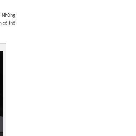
. N
hững
n có thể