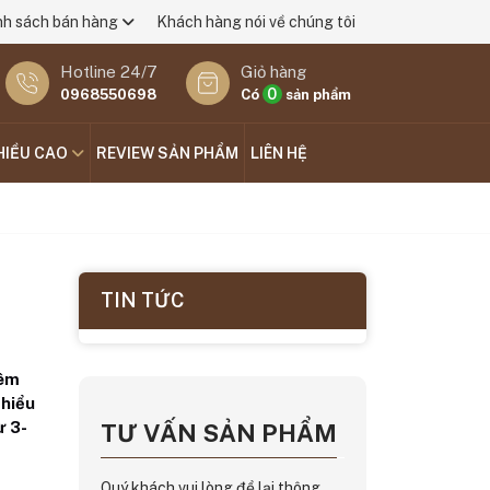
nh sách bán hàng
Khách hàng nói về chúng tôi
Hotline 24/7
Giỏ hàng
0
0968550698
Có
sản phẩm
HIỀU CAO
REVIEW SẢN PHẨM
LIÊN HỆ
TIN TỨC
hêm
 hiểu
ừ 3-
TƯ VẤN SẢN PHẨM
Quý khách vui lòng để lại thông