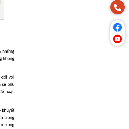
là những
ng không
 đối với
n sẽ phù
 đế hoặc
ộ khuyết
cm
trong
cm trong