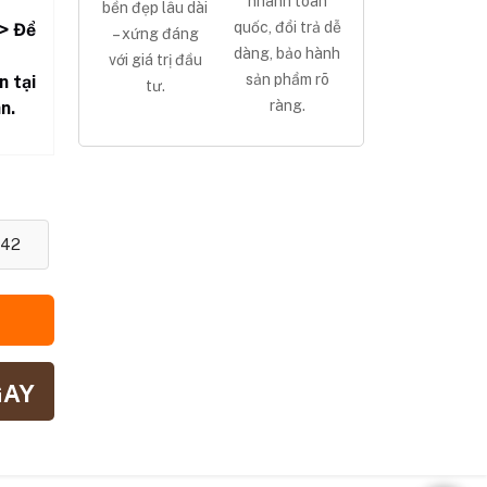
nhanh toàn
bền đẹp lâu dài
quốc, đổi trả dễ
> Để
– xứng đáng
dàng, bảo hành
với giá trị đầu
sản phẩm rõ
n tại
tư.
ràng.
n.
42
GAY