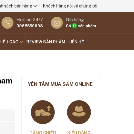
nh sách bán hàng
Khách hàng nói về chúng tôi
Hotline 24/7
Giỏ hàng
0
0968550698
Có
sản phẩm
HIỀU CAO
REVIEW SẢN PHẨM
LIÊN HỆ
 nam
YÊN TÂM MUA SẮM ONLINE
TĂNG CHIỀU
KIỂU DÁNG