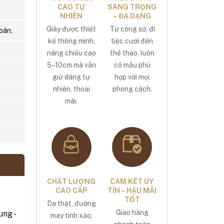
CAO TỰ
SANG TRỌNG
NHIÊN
– ĐA DẠNG
Giày được thiết
Từ công sở, đi
oán.
kế thông minh,
tiệc cưới đến
nâng chiều cao
thể thao, luôn
5–10cm mà vẫn
có mẫu phù
giữ dáng tự
hợp với mọi
nhiên, thoải
phong cách.
mái.
CHẤT LƯỢNG
CAM KẾT UY
CAO CẤP
TÍN – HẬU MÃI
TỐT
Da thật, đường
Giao hàng
ng -
may tinh xảo,