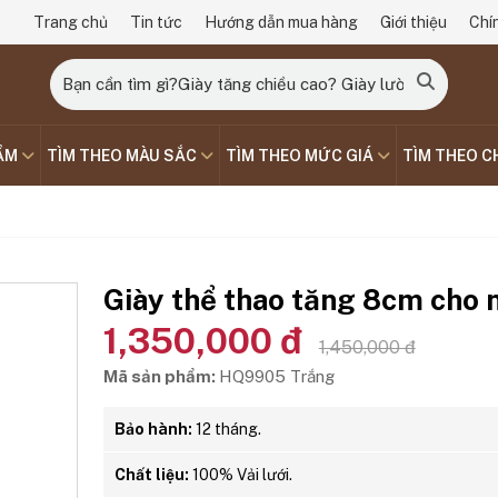
Trang chủ
Tin tức
Hướng dẫn mua hàng
Giới thiệu
Chí
ẨM
TÌM THEO MÀU SẮC
TÌM THEO MỨC GIÁ
TÌM THEO C
Giày thể thao tăng 8cm cho
1,350,000 đ
1,450,000 đ
Mã sản phẩm:
HQ9905 Trắng
Bảo hành:
12 tháng.
Chất liệu:
100% Vải lưới.