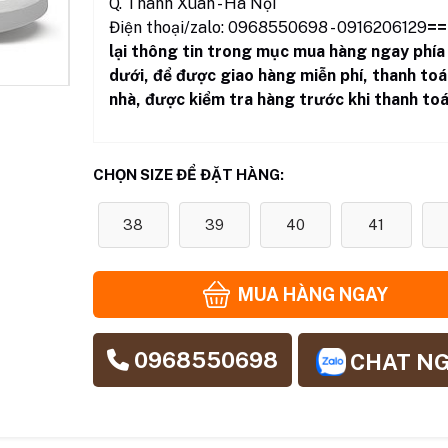
Q. Thanh Xuân - Hà Nội
Điện thoại/zalo: 0968550698 - 0916206129
==
lại thông tin trong mục mua hàng ngay phía
dưới
,
để được giao hàng miễn phí, thanh toá
nhà, được kiểm tra hàng trước khi thanh toá
CHỌN SIZE ĐỂ ĐẶT HÀNG:
38
39
40
41
MUA HÀNG NGAY
0968550698
CHAT N