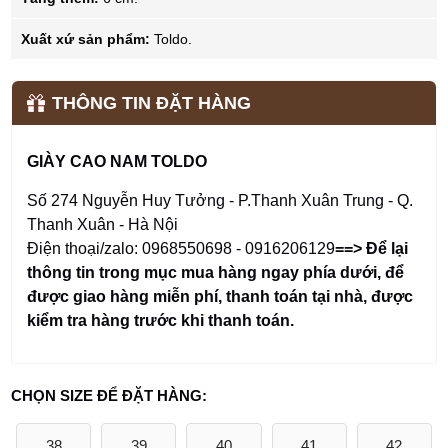
Xuất xứ sản phẩm:
Toldo.
THÔNG TIN ĐẶT HÀNG
GIÀY CAO NAM TOLDO
Số 274 Nguyễn Huy Tưởng - P.Thanh Xuân Trung - Q.
Thanh Xuân - Hà Nội
Điện thoại/zalo: 0968550698 - 0916206129
==> Để lại
thông tin trong mục mua hàng ngay phía dưới
,
để
được giao hàng miễn phí, thanh toán tại nhà, được
kiểm tra hàng trước khi thanh toán.
CHỌN SIZE ĐỂ ĐẶT HÀNG:
38
39
40
41
42