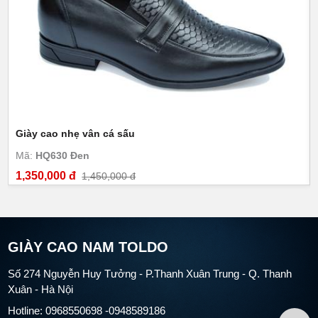
Giày cao nhẹ vân cá sấu
Mã:
HQ630 Đen
1,350,000 đ
1,450,000 đ
GIÀY CAO NAM TOLDO
Số 274 Nguyễn Huy Tưởng - P.Thanh Xuân Trung - Q. Thanh
Xuân - Hà Nội
Hotline: 0968550698 -0948589186