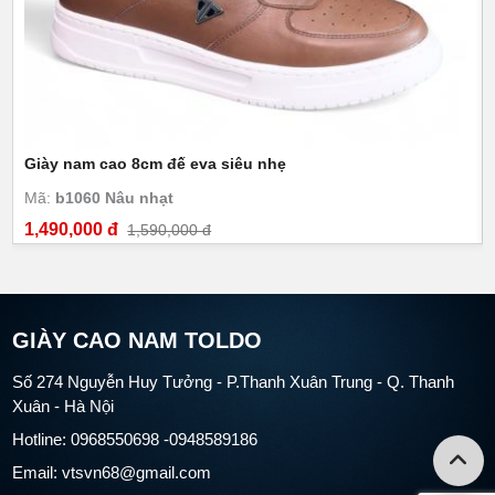
Giày nam cao 8cm đế eva siêu nhẹ
Mã:
b1060 Nâu nhạt
1,490,000 đ
1,590,000 đ
GIÀY CAO NAM TOLDO
Số 274 Nguyễn Huy Tưởng - P.Thanh Xuân Trung - Q. Thanh
Xuân - Hà Nội
Hotline: 0968550698 -0948589186
Email: vtsvn68@gmail.com