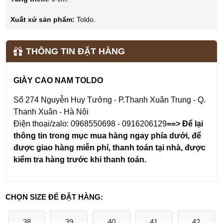
Xuất xứ sản phẩm:
Toldo.
THÔNG TIN ĐẶT HÀNG
GIÀY CAO NAM TOLDO
Số 274 Nguyễn Huy Tưởng - P.Thanh Xuân Trung - Q.
Thanh Xuân - Hà Nội
Điện thoại/zalo: 0968550698 - 0916206129
==> Để lại
thông tin trong mục mua hàng ngay phía dưới
,
để
được giao hàng miễn phí, thanh toán tại nhà, được
kiểm tra hàng trước khi thanh toán.
CHỌN SIZE ĐỂ ĐẶT HÀNG:
38
39
40
41
42