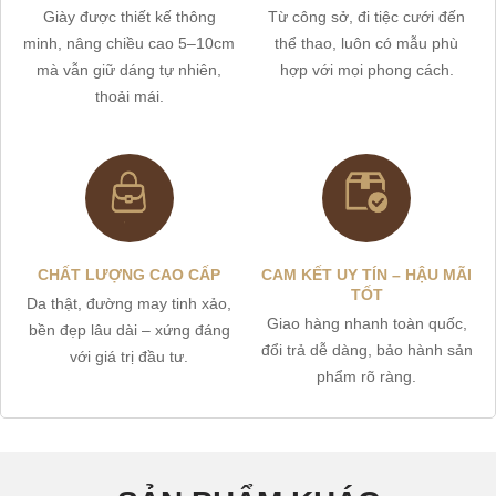
Giày được thiết kế thông
Từ công sở, đi tiệc cưới đến
minh, nâng chiều cao 5–10cm
thể thao, luôn có mẫu phù
mà vẫn giữ dáng tự nhiên,
hợp với mọi phong cách.
thoải mái.
CHẤT LƯỢNG CAO CẤP
CAM KẾT UY TÍN – HẬU MÃI
TỐT
Da thật, đường may tinh xảo,
Giao hàng nhanh toàn quốc,
bền đẹp lâu dài – xứng đáng
đổi trả dễ dàng, bảo hành sản
với giá trị đầu tư.
phẩm rõ ràng.