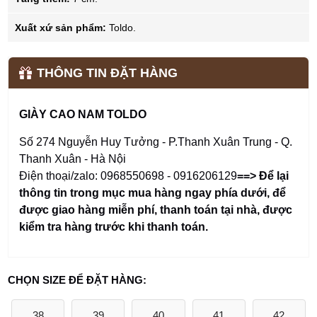
Xuất xứ sản phẩm:
Toldo.
THÔNG TIN ĐẶT HÀNG
GIÀY CAO NAM TOLDO
Số 274 Nguyễn Huy Tưởng - P.Thanh Xuân Trung - Q.
Thanh Xuân - Hà Nội
Điện thoại/zalo: 0968550698 - 0916206129
==> Để lại
thông tin trong mục mua hàng ngay phía dưới
,
để
được giao hàng miễn phí, thanh toán tại nhà, được
kiểm tra hàng trước khi thanh toán.
CHỌN SIZE ĐỂ ĐẶT HÀNG:
38
39
40
41
42